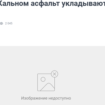
 Кальном асфальт укладывают
2 045