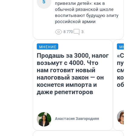
5
привезли детей»: как в
обычной рязанской школе
воспитывают будущую элиту
российской армии
8 770
3
МНЕНИЕ
МНЕНИ
Продашь за 3000, налог
«Спут
возьмут с 4000. Что
пургу»
нам готовит новый
смерт
налоговый закон — он
котор
коснется импорта и
обнар
даже репетиторов
Анастасия Завгородняя