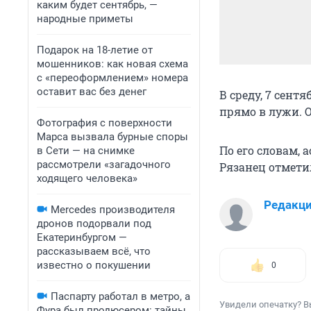
каким будет сентябрь, —
народные приметы
Подарок на 18-летие от
мошенников: как новая схема
с «переоформлением» номера
оставит вас без денег
В среду, 7 сент
прямо в лужи. 
Фотография с поверхности
Марса вызвала бурные споры
По его словам, 
в Сети — на снимке
рассмотрели «загадочного
Рязанец отметил
ходящего человека»
Редакц
Mercedes производителя
дронов подорвали под
Екатеринбургом —
рассказываем всё, что
известно о покушении
0
Паспарту работал в метро, а
Увидели опечатку? В
Фура был продюсером: тайны