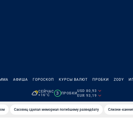
АММА
АФИША
ГОРОСКОП
КУРСЫ ВАЛЮТ
ПРОБКИ
ZODY
И
USD 80,93
СЕЙЧАС
3
ПРОБКИ
+16°C
EUR 93,19
том
Сасовец сделал мемориал погибшему разведбату
Слизни-канни