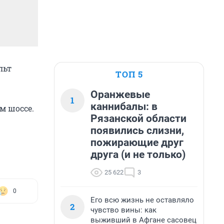
льт
ТОП 5
Оранжевые
1
каннибалы: в
м шоссе.
Рязанской области
появились слизни,
пожирающие друг
друга (и не только)
25 622
3
0
Его всю жизнь не оставляло
2
чувство вины: как
выживший в Афгане сасовец