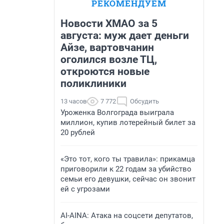
РЕКОМЕНДУЕМ
Новости ХМАО за 5
августа: муж дает деньги
Айзе, вартовчанин
оголился возле ТЦ,
откроются новые
поликлиники
13 часов
7 772
Обсудить
Уроженка Волгограда выиграла
миллион, купив лотерейный билет за
20 рублей
«Это тот, кого ты травила»: прикамца
приговорили к 22 годам за убийство
семьи его девушки, сейчас он звонит
ей с угрозами
AI-AINA: Атака на соцсети депутатов,