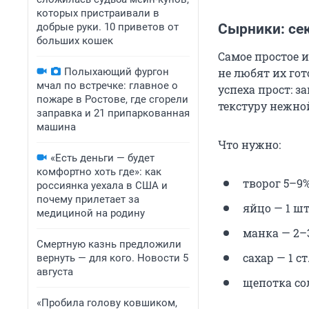
которых пристраивали в
добрые руки. 10 приветов от
Сырники: сек
больших кошек
Самое простое и
Полыхающий фургон
не любят их гот
мчал по встречке: главное о
успеха прост: 
пожаре в Ростове, где сгорели
текстуру нежно
заправка и 21 припаркованная
машина
Что нужно:
«Есть деньги — будет
комфортно хоть где»: как
творог 5–9% 
россиянка уехала в США и
почему прилетает за
яйцо — 1 шт.
медициной на родину
манка — 2–3 
Смертную казнь предложили
сахар — 1 ст.
вернуть — для кого. Новости 5
августа
щепотка со
«Пробила голову ковшиком,