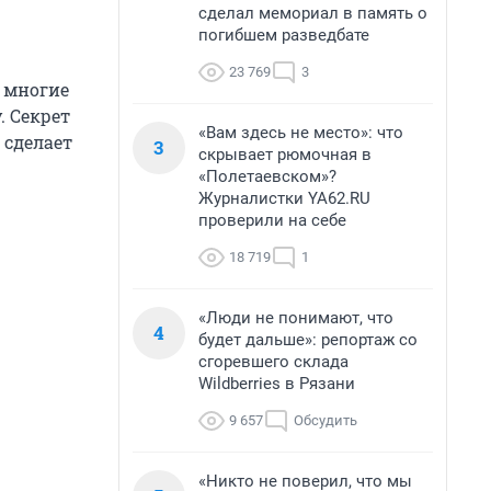
сделал мемориал в память о
погибшем разведбате
23 769
3
о многие
. Секрет
«Вам здесь не место»: что
 сделает
3
скрывает рюмочная в
«Полетаевском»?
Журналистки YA62.RU
проверили на себе
18 719
1
«Люди не понимают, что
4
будет дальше»: репортаж со
сгоревшего склада
Wildberries в Рязани
9 657
Обсудить
«Никто не поверил, что мы