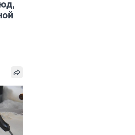
юд,
ной