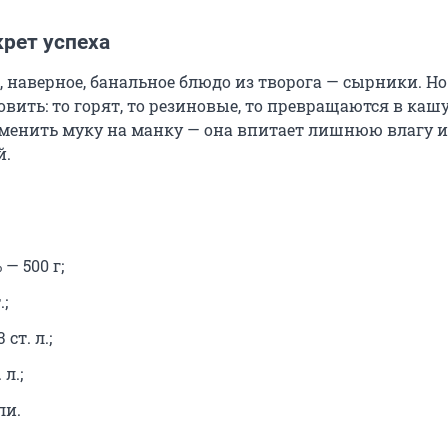
рет успеха
, наверное, банальное блюдо из творога — сырники. Н
овить: то горят, то резиновые, то превращаются в кашу
заменить муку на манку — она впитает лишнюю влагу и
й.
— 500 г;
;
ст. л.;
 л.;
ли.