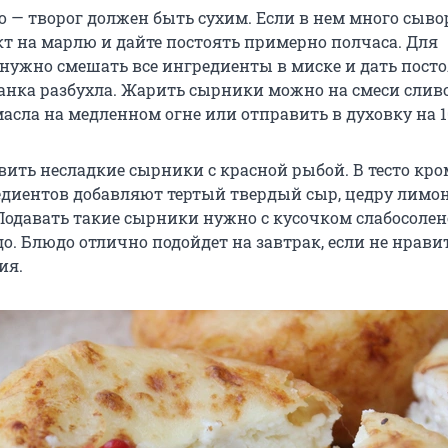
о — творог должен быть сухим. Если в нем много сыво
кт на марлю и дайте постоять примерно полчаса. Для
нужно смешать все ингредиенты в миске и дать посто
анка разбухла. Жарить сырники можно на смеси слив
асла на медленном огне или отправить в духовку на 1
ить несладкие сырники с красной рыбой. В тесто кро
диентов добавляют тертый твердый сыр, цедру лимон
Подавать такие сырники нужно с кусочком слабосоле
о. Блюдо отлично подойдет на завтрак, если не нрави
ия.