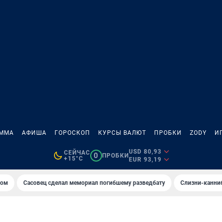
АММА
АФИША
ГОРОСКОП
КУРСЫ ВАЛЮТ
ПРОБКИ
ZODY
И
USD 80,93
СЕЙЧАС
0
ПРОБКИ
+15°C
EUR 93,19
том
Сасовец сделал мемориал погибшему разведбату
Слизни-канни