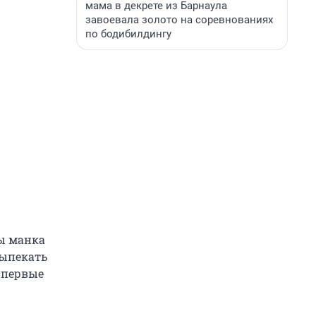
мама в декрете из Барнаула
завоевала золото на соревнованиях
по бодибилдингу
бы манка
выпекать
у первые