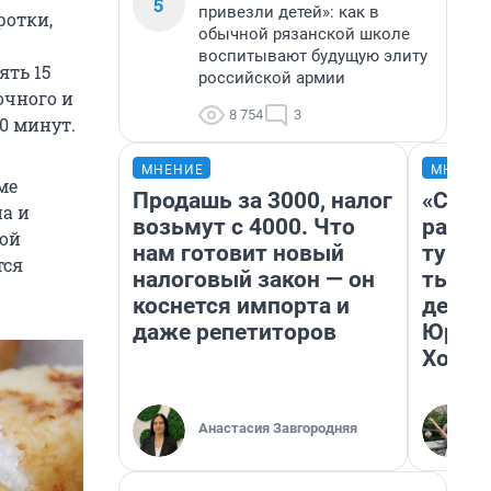
5
привезли детей»: как в
ротки,
обычной рязанской школе
воспитывают будущую элиту
ять 15
российской армии
очного и
8 754
3
0 минут.
МНЕНИЕ
МНЕНИ
ме
Продашь за 3000, налог
«Слив
а и
возьмут с 4000. Что
разоч
ной
нам готовит новый
турис
тся
налоговый закон — он
тысяч
коснется импорта и
день 
даже репетиторов
Юрско
Хогва
Анастасия Завгородняя