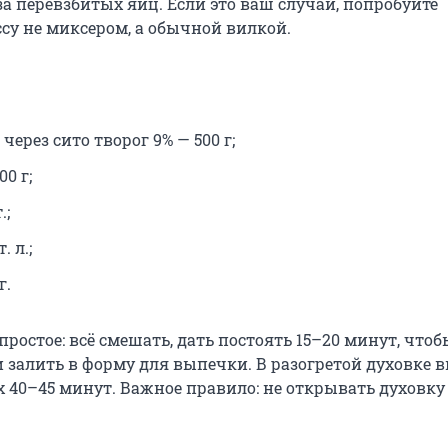
за перевзбитых яиц. Если это ваш случай, попробуйте
су не миксером, а обычной вилкой.
через сито творог 9% — 500 г;
0 г;
.;
. л.;
г.
ростое: всё смешать, дать постоять 15–20 минут, что
и залить в форму для выпечки. В разогретой духовке 
х 40–45 минут. Важное правило: не открывать духовк