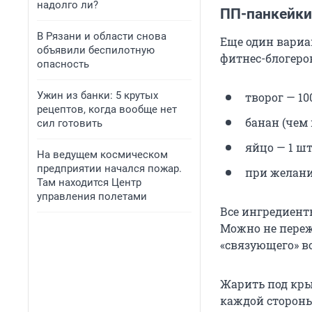
надолго ли?
ПП-панкейки
В Рязани и области снова
Еще один вариа
объявили беспилотную
фитнес-блогеров
опасность
Ужин из банки: 5 крутых
творог — 100
рецептов, когда вообще нет
банан (чем 
сил готовить
яйцо — 1 шт.
На ведущем космическом
предприятии начался пожар.
при желани
Там находится Центр
управления полетами
Все ингредиент
Можно не переж
«связующего» во
Жарить под кры
каждой стороны