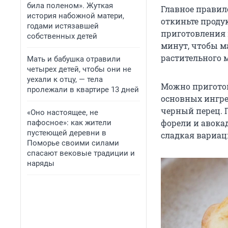
била поленом». Жуткая
Главное правил
история набожной матери,
откиньте проду
годами истязавшей
приготовления 
собственных детей
минут, чтобы м
растительного м
Мать и бабушка отравили
четырех детей, чтобы они не
уехали к отцу, — тела
Можно приготов
пролежали в квартире 13 дней
основных ингре
черный перец. 
«Оно настоящее, не
форели и авокад
пафосное»: как жители
пустеющей деревни в
сладкая вариац
Поморье своими силами
спасают вековые традиции и
наряды