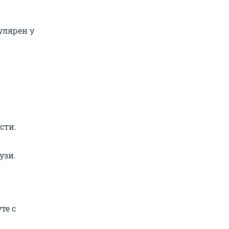
улярен у
сти.
узи.
те с