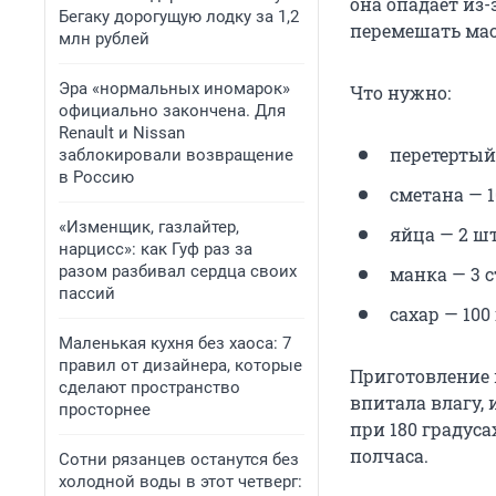
она опадает из-
Бегаку дорогущую лодку за 1,2
перемешать мас
млн рублей
Эра «нормальных иномарок»
Что нужно:
официально закончена. Для
Renault и Nissan
перетертый 
заблокировали возвращение
в Россию
сметана — 10
«Изменщик, газлайтер,
яйца — 2 шт
нарцисс»: как Гуф раз за
разом разбивал сердца своих
манка — 3 ст
пассий
сахар — 100 
Маленькая кухня без хаоса: 7
правил от дизайнера, которые
Приготовление п
сделают пространство
впитала влагу, 
просторнее
при 180 градуса
полчаса.
Сотни рязанцев останутся без
холодной воды в этот четверг: