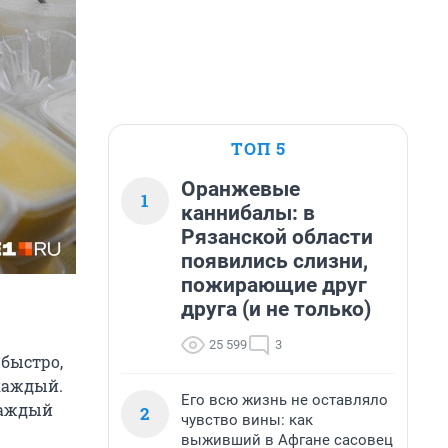
ТОП 5
Оранжевые
1
каннибалы: в
Рязанской области
появились слизни,
пожирающие друг
друга (и не только)
25 599
3
 быстро,
 каждый.
Его всю жизнь не оставляло
каждый
2
чувство вины: как
выживший в Афгане сасовец