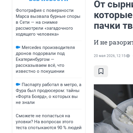
От сырн
Фотография с поверхности
которые
Марса вызвала бурные споры
в Сети — на снимке
пачки т
рассмотрели «загадочного
ходящего человека»
И не разор
Mercedes производителя
дронов подорвали под
20 мая 2026, 12:15
Екатеринбургом —
рассказываем всё, что
известно о покушении
Паспарту работал в метро, а
Фура был продюсером: тайны
«Форта Боярд», о которых вы
не знали
Сможете не попасться на
уловки? На вопросах этого
теста спотыкаются 90 % людей