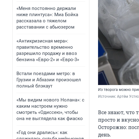
«Меня постоянно держали
ниже плинтуса»: Миа Бойка
рассказала о тяжелом
расставании с абьюзером
«Антикризисная мера»:
правительство временно
разрешило продажу и ввоз
бензина «Евро-2» и «Евро-3»
Встали поездами метро: в
Грузии и Абхазии произошел
полный блэкаут
Из творога можно при
Источник: 
Артём Устю
«Мы видим нового Нолана»: с
каким настроем нужно
Все знают, что 
смотреть «Одиссею», чтобы
она не выглядела как фиаско
просто и вкусн
Осторожно: пос
«Год они дрались»: как
день.
сложилась судьба мейн-кунов,