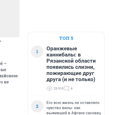
ТОП 5
»
Оранжевые
1
каннибалы: в
Рязанской области
сё —
появились слизни,
рые
пожирающие друг
майонезе
друга (и не только)
о не
о
25 910
4
Его всю жизнь не оставляло
2
чувство вины: как
выживший в Афгане сасовец