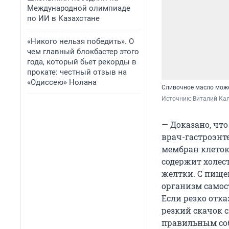
Международной олимпиаде
по ИИ в Казахстане
«Никого нельзя победить». О
чем главный блокбастер этого
года, который бьет рекорды в
прокате: честный отзыв на
«Одиссею» Нолана
Сливочное масло може
Источник: 
Виталий Кал
— Доказано, что
врач-гастроэнт
мембран клеток,
содержит холест
желтки. С пищей
организм самос
Если резко отк
резкий скачок с
правильным со