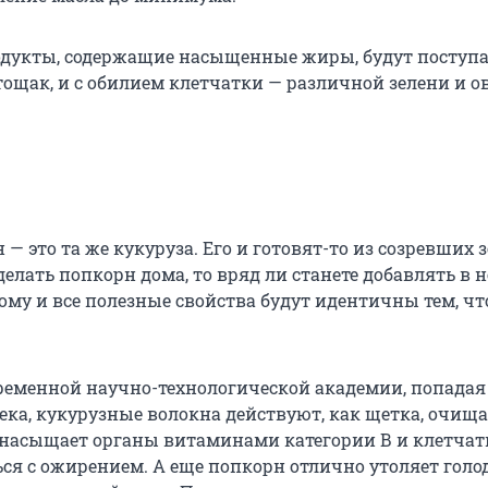
одукты, содержащие насыщенные жиры, будут поступа
тощак, и с обилием клетчатки — различной зелени и о
 — это та же кукуруза. Его и готовят-то из созревших з
делать попкорн дома, то вряд ли станете добавлять в н
ому и все полезные свойства будут идентичны тем, чт
еменной научно-технологической академии, попадая
ека, кукурузные волокна действуют, как щетка, очищ
насыщает органы витаминами категории В и клетчат
ся с ожирением. А еще попкорн отлично утоляет голод