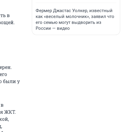
Фермер Джастас Уолкер, известный
ть в
как «веселый молочник», заявил что
вощей.
его семью могут выдворить из
России — видео
ерен.
его
о были у
 в
ая ЖКТ.
кой,
,