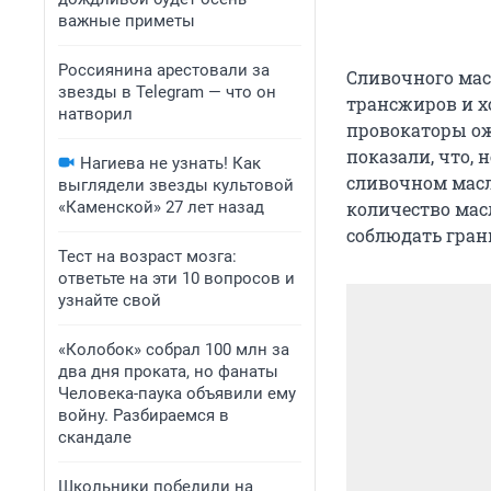
важные приметы
Россиянина арестовали за
Сливочного мас
звезды в Telegram — что он
трансжиров и х
натворил
провокаторы ож
показали, что,
Нагиева не узнать! Как
сливочном масл
выглядели звезды культовой
«Каменской» 27 лет назад
количество мас
соблюдать гран
Тест на возраст мозга:
ответьте на эти 10 вопросов и
узнайте свой
«Колобок» собрал 100 млн за
два дня проката, но фанаты
Человека-паука объявили ему
войну. Разбираемся в
скандале
Школьники победили на