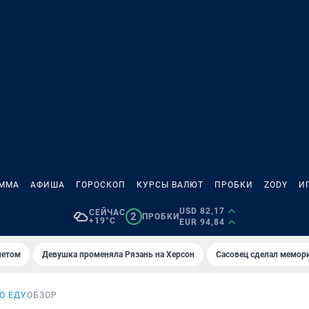
АММА
АФИША
ГОРОСКОП
КУРСЫ ВАЛЮТ
ПРОБКИ
ZODY
И
USD 82,17
СЕЙЧАС
2
ПРОБКИ
+19°C
EUR 94,84
летом
Девушка променяла Рязань на Херсон
Сасовец сделал мемор
О ЕДУ
ОБЗОР