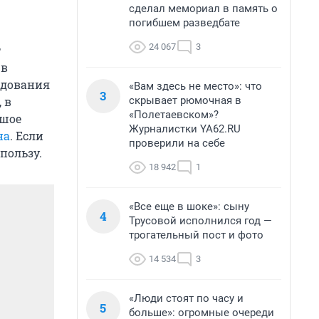
сделал мемориал в память о
погибшем разведбате
24 067
3
т
 в
едования
«Вам здесь не место»: что
3
скрывает рюмочная в
 в
«Полетаевском»?
ьшое
Журналистки YA62.RU
на
. Если
проверили на себе
пользу.
18 942
1
«Все еще в шоке»: сыну
4
Трусовой исполнился год —
трогательный пост и фото
14 534
3
«Люди стоят по часу и
5
больше»: огромные очереди