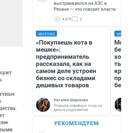
выстраиваются на АЗС в
Рязани — что говорят власти
4 675
2
МНЕНИЕ
МНЕНИ
«Покупаешь кота в
Мой б
мешке»:
береж
предприниматель
хотел
рассказала, как на
тысяч
самом деле устроен
креди
ворит
бизнес со складами
приех
ь
дешевых товаров
безоп
о
яичные
к
Наталья Шорохова
Открыла кофейную точку на
щества.
деньги соцразвития
ит
олее
РЕКОМЕНДУЕМ
ьными