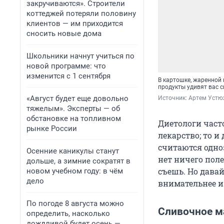
закручиваются». Строители
коттеджей потеряли половину
клиентов — им приходится
сносить новые дома
Школьники начнут учиться по
новой программе: что
изменится с 1 сентября
В картошке, жаренной 
продукты удивят вас 
«Август будет еще довольно
Источник: 
Артем Устю
тяжелым». Эксперты — об
обстановке на топливном
Диетологи часто
рынке России
лекарство; то и
считаются одно
Осенние каникулы станут
нет ничего поле
дольше, а зимние сократят в
съешь. Но дава
новом учебном году: в чём
дело
внимательнее и
По погоде 8 августа можно
Сливочное м
определить, насколько
дождливой будет осень —