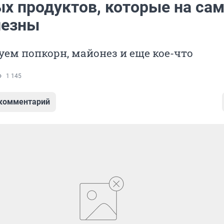
ых продуктов, которые на са
лезны
ем попкорн, майонез и еще кое-что
1 145
 комментарий