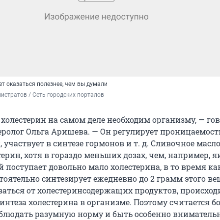
т оказаться полезнее, чем вы думали
истратов / Сеть городских порталов
 холестерин на самом деле необходим организму, — го
еролог Ольга Аришева. — Он регулирует проницаемост
 участвует в синтезе гормонов и т. д. Сливочное масл
ерин, хотя в гораздо меньших дозах, чем, например, 
 поступает довольно мало холестерина, в то время ка
тоятельно синтезирует ежедневно до 2 грамм этого ве
азаться от холестеринсодержащих продуктов, происход
интеза холестерина в организме. Поэтому считается б
блюдать разумную норму и быть особенно внимател