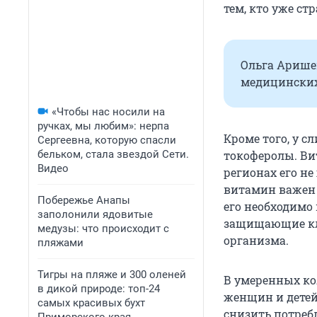
тем, кто уже ст
Ольга Аришев
медицинских
«Чтобы нас носили на
ручках, мы любим»: нерпа
Кроме того, у с
Сергеевна, которую спасли
токоферолы. Ви
бельком, стала звездой Сети.
Видео
регионах его не
витамин важен 
Побережье Анапы
его необходимо
заполонили ядовитые
защищающие кле
медузы: что происходит с
организма.
пляжами
Тигры на пляже и 300 оленей
В умеренных ко
в дикой природе: топ-24
женщин и детей
самых красивых бухт
снизить потреб