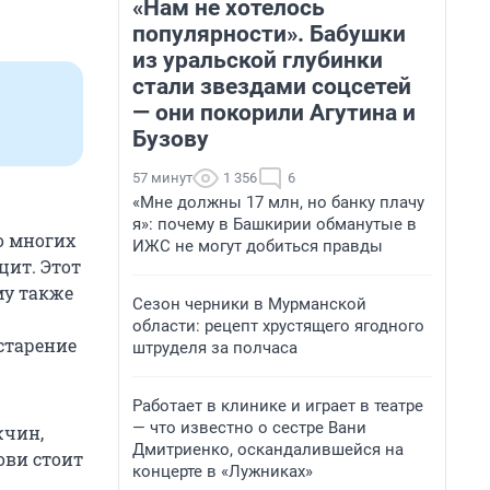
«Нам не хотелось
популярности». Бабушки
из уральской глубинки
стали звездами соцсетей
— они покорили Агутина и
Бузову
57 минут
1 356
6
«Мне должны 17 млн, но банку плачу
я»: почему в Башкирии обманутые в
о многих
ИЖС не могут добиться правды
цит. Этот
му также
Сезон черники в Мурманской
области: рецепт хрустящего ягодного
старение
штруделя за полчаса
Работает в клинике и играет в театре
— что известно о сестре Вани
жчин,
Дмитриенко, оскандалившейся на
ови стоит
концерте в «Лужниках»