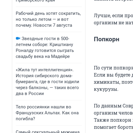
Приморского края
Рабочий день хотят сократить,
Лучше, если пр
но только летом — и вот
организм не на
почему. Новости 7 августа
Попкорн
Звездные гости в 500-
летнем соборе: Криштиану
Роналду готовится сыграть
свадьбу века на Мадейре
По сути попкорн
«Жила тут интеллигенция».
Если вы будете 
История сибирского дома-
химикаты, поэт
бумеранга, где в гости ходили
через балконы, — таких всего
кукурузы.
два в России
По данным Совр
Тело россиянки нашли во
организм челов
Французских Альпах. Как она
погибла?
Также попкорн 
помогает бороть
Самый сексуальный мужчина