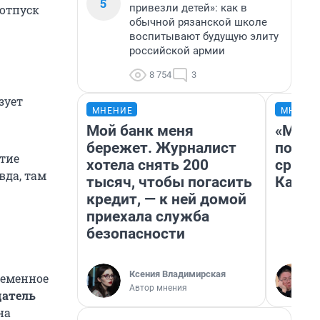
5
привезли детей»: как в
 отпуск
обычной рязанской школе
воспитывают будущую элиту
российской армии
8 754
3
зует
МНЕНИЕ
МНЕНИ
Мой банк меня
«Маши
бережет. Журналист
полет
стие
хотела снять 200
сравн
вда, там
тысяч, чтобы погасить
Казах
кредит, — к ней домой
приехала служба
безопасности
Ксения Владимирская
ременное
Автор мнения
датель
на