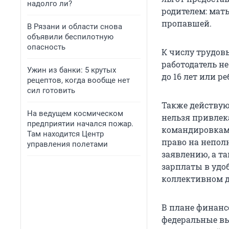
надолго ли?
родителем: мат
пропавшей.
В Рязани и области снова
объявили беспилотную
опасность
К числу трудовы
работодатель н
Ужин из банки: 5 крутых
до 16 лет или р
рецептов, когда вообще нет
сил готовить
Также действую
На ведущем космическом
нельзя привлек
предприятии начался пожар.
командировкам, 
Там находится Центр
право на непол
управления полетами
заявлению, а т
зарплаты в удо
коллективном д
В плане финанс
федеральные вы