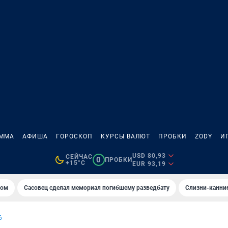
АММА
АФИША
ГОРОСКОП
КУРСЫ ВАЛЮТ
ПРОБКИ
ZODY
И
USD 80,93
СЕЙЧАС
0
ПРОБКИ
+15°C
EUR 93,19
том
Сасовец сделал мемориал погибшему разведбату
Слизни-канни
6