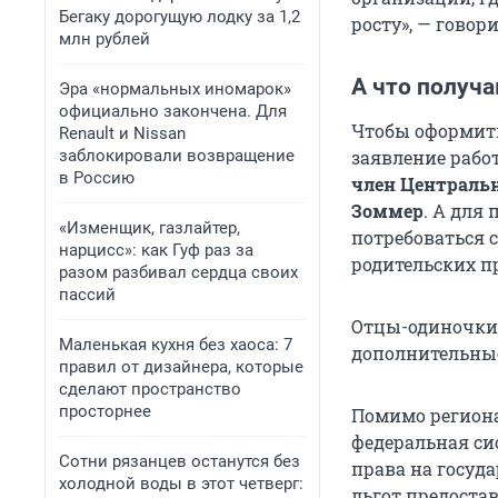
Бегаку дорогущую лодку за 1,2
росту», — говор
млн рублей
А что получ
Эра «нормальных иномарок»
официально закончена. Для
Чтобы оформить 
Renault и Nissan
заблокировали возвращение
заявление работ
в Россию
член Центральн
Зоммер
. А для
«Изменщик, газлайтер,
потребоваться 
нарцисс»: как Гуф раз за
родительских пр
разом разбивал сердца своих
пассий
Отцы-одиночки 
Маленькая кухня без хаоса: 7
дополнительные
правил от дизайнера, которые
сделают пространство
просторнее
Помимо региона
федеральная си
Сотни рязанцев останутся без
права на госуд
холодной воды в этот четверг:
льгот предоста