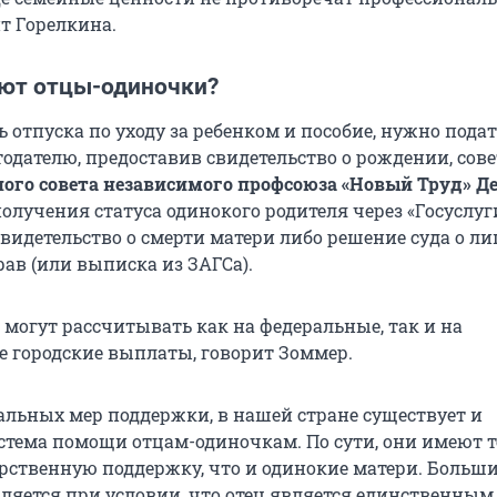
ит Горелкина.
ают отцы-одиночки?
отпуска по уходу за ребенком и пособие, нужно пода
одателю, предоставив свидетельство о рождении, сове
ого совета независимого профсоюза «Новый Труд» Д
 получения статуса одинокого родителя через «Госуслуг
свидетельство о смерти матери либо решение суда о л
ав (или выписка из ЗАГСа).
могут рассчитывать как на федеральные, так и на
 городские выплаты, говорит Зоммер.
льных мер поддержки, в нашей стране существует и
стема помощи отцам-одиночкам. По сути, они имеют т
арственную поддержку, что и одинокие матери. Больш
вляется при условии, что отец является единственным