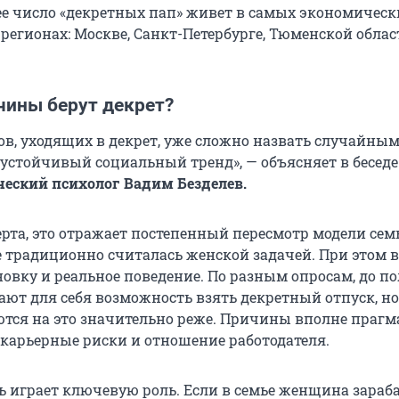
ее число «декретных пап» живет в самых экономическ
регионах: Москве, Санкт-Петербурге, Тюменской облас
ины берут декрет?
цов, уходящих в декрет, уже сложно назвать случайны
 устойчивый социальный тренд», — объясняет в беседе
еский психолог Вадим Безделев.
рта, это отражает постепенный пересмотр модели семь
ке традиционно считалась женской задачей. При этом 
новку и реальное поведение. По разным опросам, до 
ют для себя возможность взять декретный отпуск, но
тся на это значительно реже. Причины вполне прагм
, карьерные риски и отношение работодателя.
ь играет ключевую роль. Если в семье женщина зараб