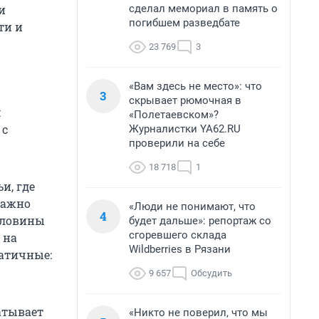
сделал мемориал в память о
и
погибшем разведбате
ти и
23 769
3
«Вам здесь не место»: что
3
скрывает рюмочная в
м
«Полетаевском»?
 с
Журналистки YA62.RU
проверили на себе
18 718
1
и, где
важно
«Люди не понимают, что
4
половины
будет дальше»: репортаж со
сгоревшего склада
 на
Wildberries в Рязани
атичные:
9 657
Обсудить
атывает
«Никто не поверил, что мы