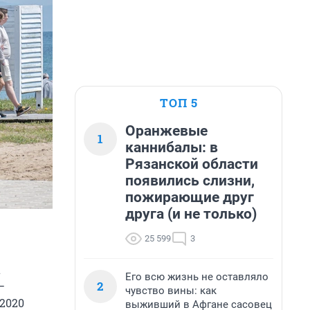
ТОП 5
Оранжевые
1
каннибалы: в
Рязанской области
появились слизни,
пожирающие друг
друга (и не только)
25 599
3
а
Его всю жизнь не оставляло
2
—
чувство вины: как
 2020
выживший в Афгане сасовец