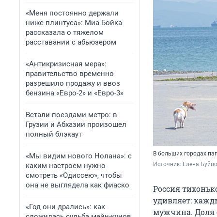
«Меня постоянно держали
ниже плинтуса»: Миа Бойка
рассказала о тяжелом
расставании с абьюзером
«Антикризисная мера»:
правительство временно
разрешило продажу и ввоз
бензина «Евро-2» и «Евро-3»
Встали поездами метро: в
Грузии и Абхазии произошел
полный блэкаут
В больших городах пап
«Мы видим нового Нолана»: с
Источник: 
Елена Буйв
каким настроем нужно
смотреть «Одиссею», чтобы
она не выглядела как фиаско
Россия тихоньк
удивляет: кажд
«Год они дрались»: как
мужчина. Доля 
сложилась судьба мейн-кунов,