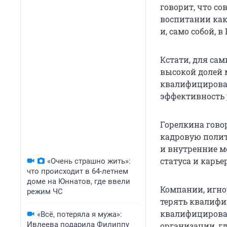
говорит, что с
воспитании как
и, само собой, 
Кстати, для сам
высокой долей 
квалифицирован
эффективность 
Горелкина гово
кадровую полит
и внутренние м
статуса и карь
«Очень страшно жить»:
что происходит в 64-летнем
доме на Юннатов, где ввели
Компании, игно
режим ЧС
терять квалифи
квалифицирован
«Всё, потеряла я мужа»:
Ивлеева подарила Филиппу
организации, г