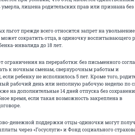
ь умерла, лишена родительских прав или признана без
х льгот прежде всего относится запрет на увольнение
е может сократить отца, в одиночку воспитывающего 
ебенка-инвалида до 18 лет.
т ограничения на переработки: без письменного согла
ать к ночным сменам, сверхурочным работам и
если ребенку не исполнилось 5 лет. Кроме того, родит
ный рабочий день или неполную рабочую неделю по с
акже на дополнительные 14 дней отпуска без сохранен
бное время, если такая возможность закреплена в
оговоре.
ово-денежной поддержки отцы-одиночки могут полу
платы через «Госуслуги» и Фонд социального страхов