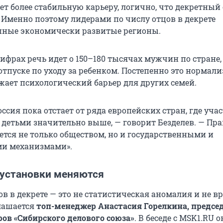
ет более стабильную карьеру, логично, что декретный
 Именно поэтому лидерами по числу отцов в декрете
пные экономически развитые регионы.
ифрах речь идет о 150–180 тысячах мужчин по стране,
тпуске по уходу за ребенком. Постепенно это нормали
жает психологический барьер для других семей.
оссия пока отстает от ряда европейских стран, где уча
а детьми значительно выше, — говорит Безделев. — Пра
ется не только обществом, но и государственными и
и механизмами».
установки меняются
ов в декрете — это не статистическая аномалия и не в
глашается
топ-менеджер Анастасия Горелкина, предсе
ров «Сибирского делового союза»
. В беседе с MSK1.RU о