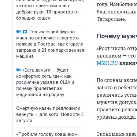
году. Наибольш
которых пристраивали в
благополучных 
добрые руки. 10 приветов от
больших кошек
Татарстане.
Полыхающий фургон
Почему мужч
мчал по встречке: главное о
пожаре в Ростове, где сгорели
«Рост числа от
заправка и 21 припаркованная
явлением — это
машина
MSK1.RU
клинич
«Есть деньги — будет
комфортно хоть где»: как
По словам экспе
россиянка уехала в США и
забота о ребен
почему прилетает за
различать уста
медициной на родину
мужчин допуска
Смертную казнь предложили
практике решаю
вернуть — для кого. Новости 5
уровень дохода
августа
Экономика здес
«Пробила голову ковшиком,