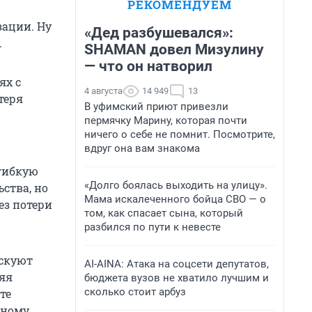
РЕКОМЕНДУЕМ
зации. Ну
«Дед разбушевался»:
.
SHAMAN довел Мизулину
— что он натворил
ях с
4 августа
14 949
13
теря
В уфимский приют привезли
пермячку Марину, которая почти
ничего о себе не помнит. Посмотрите,
вдруг она вам знакома
 гибкую
«Долго боялась выходить на улицу».
ства, но
Мама искалеченного бойца СВО — о
ез потери
том, как спасает сына, который
разбился по пути к невесте
искуют
AI-AINA: Атака на соцсети депутатов,
яя
бюджета вузов не хватило лучшим и
сколько стоит арбуз
те
ьному