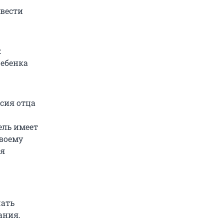
 вести
:
ребенка
сия отца
ель имеет
воему
ия
чать
ания.