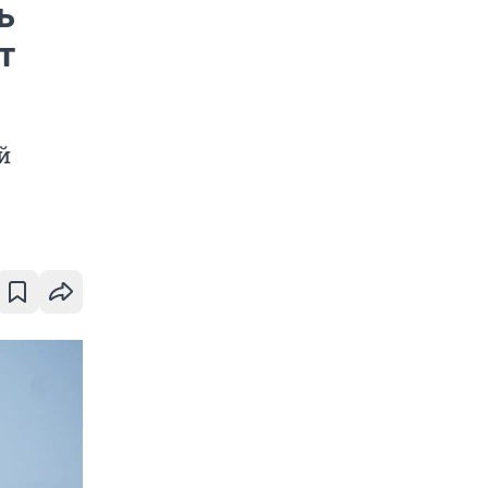
ь
т
й