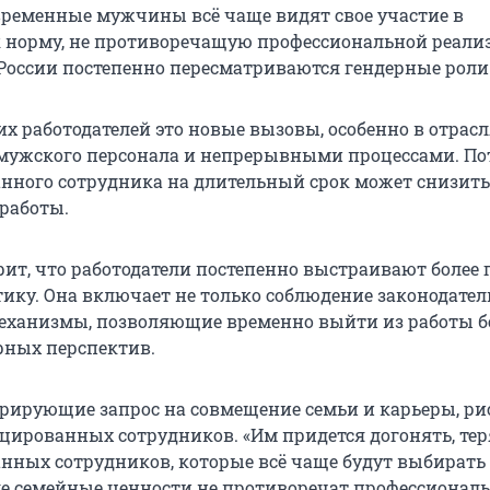
овременные мужчины всё чаще видят свое участие в
 норму, не противоречащую профессиональной реали
в России постепенно пересматриваются гендерные роли
их работодателей это новые вызовы, особенно в отрасл
мужского персонала и непрерывными процессами. По
ного сотрудника на длительный срок может снизить
работы.
рит, что работодатели постепенно выстраивают более
ику. Она включает не только соблюдение законодатель
еханизмы, позволяющие временно выйти из работы б
ерных перспектив.
рирующие запрос на совмещение семьи и карьеры, р
цированных сотрудников. «Им придется догонять, тер
ных сотрудников, которые всё чаще будут выбирать 
де семейные ценности не противоречат профессионал