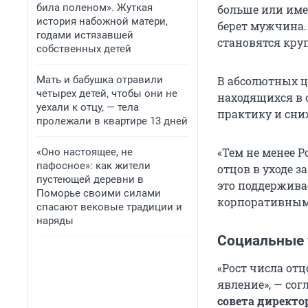
била поленом». Жуткая
больше или име
история набожной матери,
берет мужчина.
годами истязавшей
становятся кру
собственных детей
Мать и бабушка отравили
В абсолютных ц
четырех детей, чтобы они не
находящихся в о
уехали к отцу, — тела
практику и сни
пролежали в квартире 13 дней
«Тем не менее Р
«Оно настоящее, не
пафосное»: как жители
отцов в уходе з
пустеющей деревни в
это поддержива
Поморье своими силами
корпоративным
спасают вековые традиции и
наряды
Социальные 
«Рост числа отц
явление», — со
совета директо