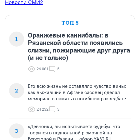
Новости СМИ2
ТОП 5
Оранжевые каннибалы: в
1
Рязанской области появились
слизни, пожирающие друг друга
(и не только)
26 081
5
Его всю жизнь не оставляло чувство вины:
2
как выживший в Афгане сасовец сделал
мемориал в память о погибшем разведбате
24 232
3
«Девчонки, вы испытываете судьбу»: что
3
творится в подпольной рюмочной на
Березовой в Рязани — обзор YA62.RU