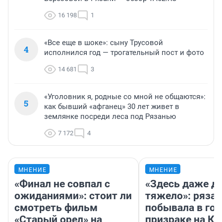
16 198
1
«Все еще в шоке»: сыну Трусовой
4
исполнился год — трогательный пост и фото
14 681
3
«Уголовник я, родные со мной не общаются»:
5
как бывший «афганец» 30 лет живет в
землянке посреди леса под Рязанью
7 172
4
МНЕНИЕ
МНЕНИЕ
«Финал не совпал с
«Здесь даже д
ожиданиями»: стоит ли
тяжело»: ряза
смотреть фильм
побывала в гор
«Старый орел» на
призраке на Ки