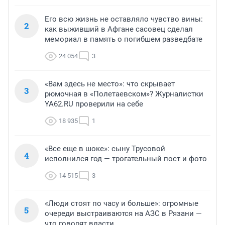
Его всю жизнь не оставляло чувство вины:
2
как выживший в Афгане сасовец сделал
мемориал в память о погибшем разведбате
24 054
3
«Вам здесь не место»: что скрывает
3
рюмочная в «Полетаевском»? Журналистки
YA62.RU проверили на себе
18 935
1
«Все еще в шоке»: сыну Трусовой
4
исполнился год — трогательный пост и фото
14 515
3
«Люди стоят по часу и больше»: огромные
5
очереди выстраиваются на АЗС в Рязани —
что говорят власти