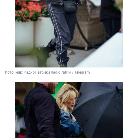
Источник: 
РадиоПатрики RadioPatriki / Telegram