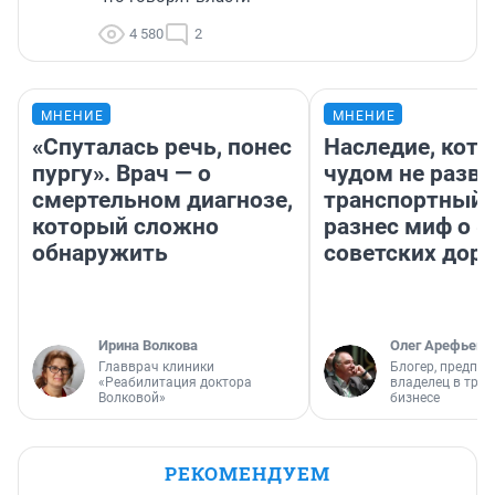
4 580
2
МНЕНИЕ
МНЕНИЕ
«Спуталась речь, понес
Наследие, кото
пургу». Врач — о
чудом не разва
смертельном диагнозе,
транспортный 
который сложно
разнес миф о 
обнаружить
советских доро
Ирина Волкова
Олег Арефьев
Главврач клиники
Блогер, предпри
«Реабилитация доктора
владелец в тра
Волковой»
бизнесе
РЕКОМЕНДУЕМ