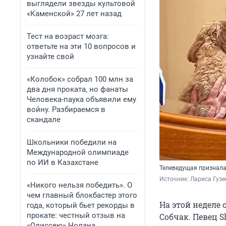
выглядели звезды культовой
«Каменской» 27 лет назад
Тест на возраст мозга:
ответьте на эти 10 вопросов и
узнайте свой
«Колобок» собрал 100 млн за
два дня проката, но фанаты
Человека-паука объявили ему
войну. Разбираемся в
скандале
Школьники победили на
Международной олимпиаде
по ИИ в Казахстане
Телеведущая призналас
Источник: 
Лариса Гузе
«Никого нельзя победить». О
чем главный блокбастер этого
На этой неделе
года, который бьет рекорды в
прокате: честный отзыв на
Собчак. Певец 
«Одиссею» Нолана