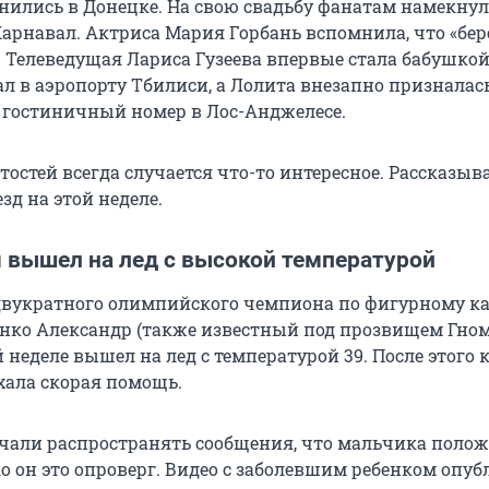
ились в Донецке. На свою свадьбу фанатам намекнул
Карнавал. Актриса Мария Горбань вспомнила, что «бе
. Телеведущая Лариса Гузеева впервые стала бабушкой
л в аэропорту Тбилиси, а Лолита внезапно призналась
 гостиничный номер в Лос-Анджелесе.
остей всегда случается что-то интересное. Рассказыва
зд на этой неделе.
 вышел на лед с высокой температурой
двукратного олимпийского чемпиона по фигурному к
ко Александр (также известный под прозвищем Гно
 неделе вышел на лед с температурой 39. После этого 
хала скорая помощь.
чали распространять сообщения, что мальчика полож
ко он это опроверг. Видео с заболевшим ребенком опу