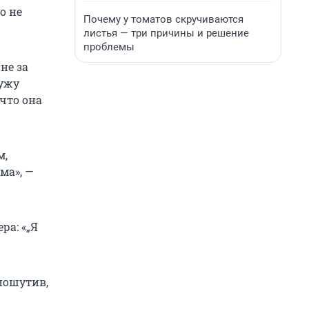
о не
Почему у томатов скручиваются
листья — три причины и решение
проблемы
не за
мужу
 что она
м,
ма», —
а: «„Я
пошутив,