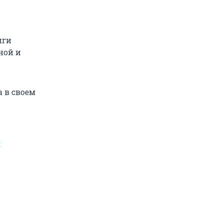
иги
ной и
а в своем
л