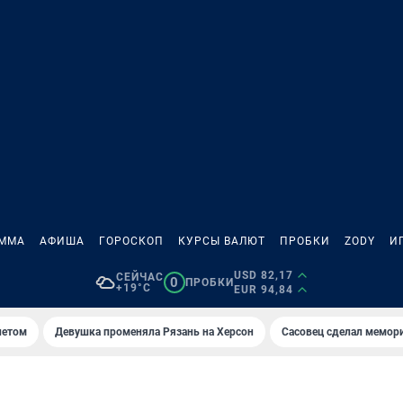
АММА
АФИША
ГОРОСКОП
КУРСЫ ВАЛЮТ
ПРОБКИ
ZODY
И
USD 82,17
СЕЙЧАС
0
ПРОБКИ
+19°C
EUR 94,84
летом
Девушка променяла Рязань на Херсон
Сасовец сделал мемор