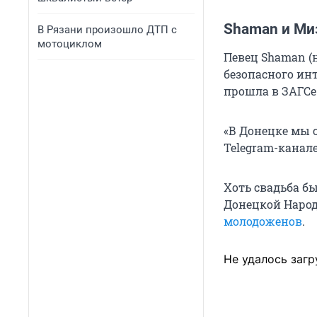
Shaman и Ми
В Рязани произошло ДТП с
мотоциклом
Певец Shaman (
безопасного ин
прошла в ЗАГСе
«В Донецке мы с
Telegram-канал
Хоть свадьба б
Донецкой Наро
молодоженов
.
Не удалось загр