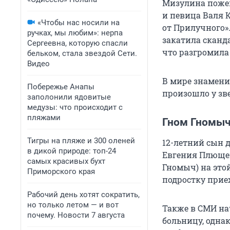
Мизулина пожен
и певица Валя 
«Чтобы нас носили на
от Прилучного»
ручках, мы любим»: нерпа
закатила сканда
Сергеевна, которую спасли
что разгромила
бельком, стала звездой Сети.
Видео
В мире знаменит
Побережье Анапы
произошло у зве
заполонили ядовитые
медузы: что происходит с
пляжами
Гном Гномыч
Тигры на пляже и 300 оленей
12-летний сын 
в дикой природе: топ-24
Евгения Плющен
самых красивых бухт
Гномыч) на этой
Приморского края
подростку прие
Рабочий день хотят сократить,
но только летом — и вот
Также в СМИ на
почему. Новости 7 августа
больницу, одна