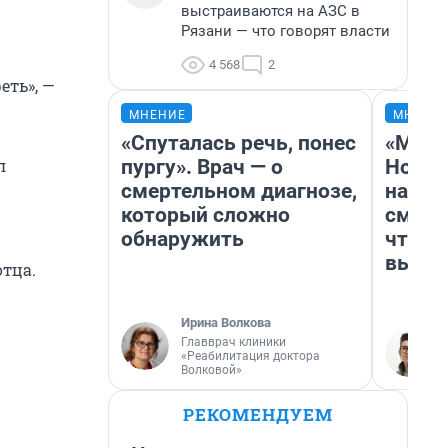
выстраиваются на АЗС в
Рязани — что говорят власти
4 568
2
еть», —
МНЕНИЕ
МНЕНИ
«Спуталась речь, понес
«Мы в
пургу». Врач — о
Нолан
л
смертельном диагнозе,
настр
который сложно
смотр
обнаружить
чтобы
выгля
отца.
Ирина Волкова
Главврач клиники
«Реабилитация доктора
Волковой»
РЕКОМЕНДУЕМ