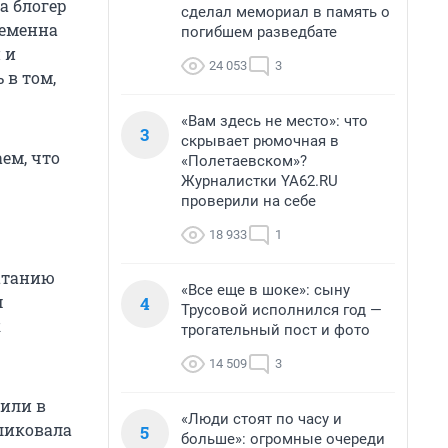
а блогер
сделал мемориал в память о
ременна
погибшем разведбате
 и
24 053
3
 в том,
«Вам здесь не место»: что
3
скрывает рюмочная в
ем, что
«Полетаевском»?
Журналистки YA62.RU
проверили на себе
18 933
1
атанию
«Все еще в шоке»: сыну
м
4
Трусовой исполнился год —
к
трогательный пост и фото
14 509
3
или в
«Люди стоят по часу и
бликовала
5
больше»: огромные очереди