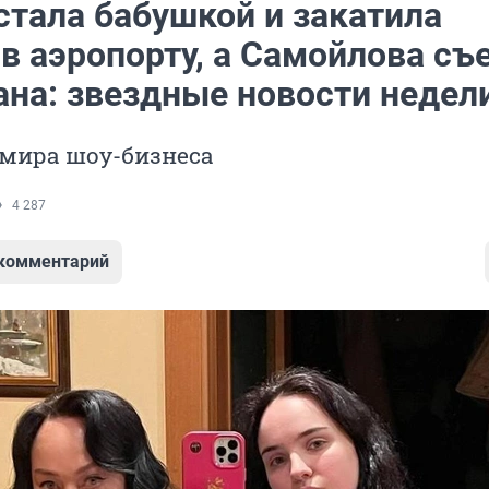
стала бабушкой и закатила
в аэропорту, а Самойлова съ
ана: звездные новости недел
 мира шоу-бизнеса
4 287
 комментарий