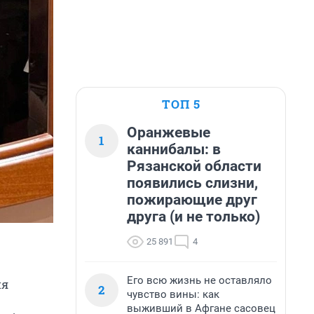
ТОП 5
Оранжевые
1
каннибалы: в
Рязанской области
появились слизни,
пожирающие друг
друга (и не только)
25 891
4
Его всю жизнь не оставляло
ия
2
чувство вины: как
выживший в Афгане сасовец