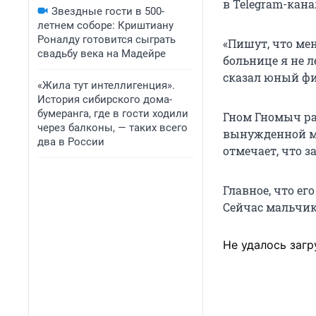
в Telegram-кана
Звездные гости в 500-
летнем соборе: Криштиану
Роналду готовится сыграть
«Пишут, что мен
свадьбу века на Мадейре
больнице я не л
сказал юный фи
«Жила тут интеллигенция».
История сибирского дома-
бумеранга, где в гости ходили
Гном Гномыч ра
через балконы, — таких всего
вынужденной ме
два в России
отмечает, что з
Главное, что ег
Сейчас мальчик
Не удалось загр