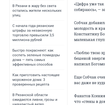
«Цифра уже так 
В Рязани в жару без света
собираюсь», — з
остались жители нескольких
улиц
Собчак добавила
С начала года рязанские
молодость и кр
штрафы за незаконную
Константину Бог
торговлю превысили 3,5
маленькая глуп
миллиона рублей
Быстро покраснеют: как
«Люблю твою хр
соспеть зеленые помидоры
бешеной энерги
дома — пять самых
написал Богомол
эффективных способов
Как приготовить настоящее
Еще Собчак оче
мороженое дома: 3
вас даже не ху
проверенных рецепта
В Рязанской области
Фанатов Ксения
ожидаются ливни, грозы и
что «стены в д
шквалистый ветер