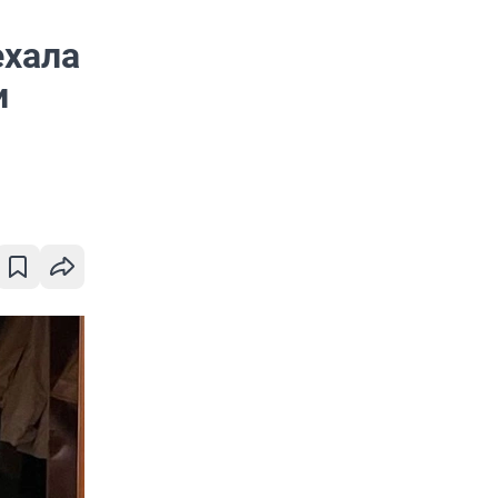
ехала
и