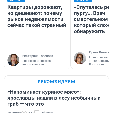
Квартиры дорожают,
«Спуталась реч
но дешевеют: почему
пургу». Врач — 
рынок недвижимости
смертельном д
сейчас такой странный
который слож
обнаружить
Ирина Волкова
Екатерина Торопова
Главврач клини
директор агентства
«Реабилитация 
недвижимости
Волковой»
РЕКОМЕНДУЕМ
«Напоминает куриное мясо»:
ярославцы нашли в лесу необычный
гриб — что это
39 минут
623
Обсудить