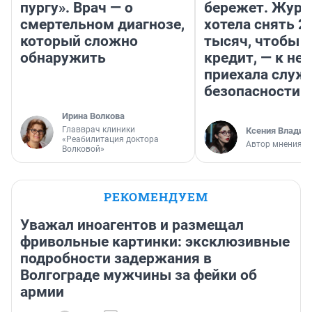
пургу». Врач — о
бережет. Журн
смертельном диагнозе,
хотела снять 2
который сложно
тысяч, чтобы п
обнаружить
кредит, — к не
приехала служ
безопасности
Ирина Волкова
Главврач клиники
Ксения Владим
«Реабилитация доктора
Автор мнения
Волковой»
РЕКОМЕНДУЕМ
Уважал иноагентов и размещал
фривольные картинки: эксклюзивные
подробности задержания в
Волгограде мужчины за фейки об
армии