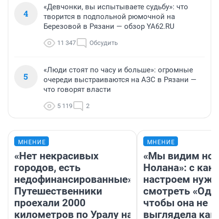
«Девчонки, вы испытываете судьбу»: что
4
творится в подпольной рюмочной на
Березовой в Рязани — обзор YA62.RU
11 347
Обсудить
«Люди стоят по часу и больше»: огромные
5
очереди выстраиваются на АЗС в Рязани —
что говорят власти
5 119
2
МНЕНИЕ
МНЕНИЕ
«Нет некрасивых
«Мы видим нов
городов, есть
Нолана»: с как
недофинансированные».
настроем нужн
Путешественники
смотреть «Оди
проехали 2000
чтобы она не
километров по Уралу на
выглядела как