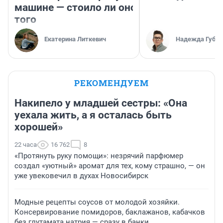
машине — стоило ли оно
того
Екатерина Литкевич
Надежда Губар
РЕКОМЕНДУЕМ
Накипело у младшей сестры: «Она
уехала жить, а я осталась быть
хорошей»
22 часа
16 762
8
«Протянуть руку помощи»: незрячий парфюмер
создал «уютный» аромат для тех, кому страшно, — он
уже увековечил в духах Новосибирск
Модные рецепты соусов от молодой хозяйки.
Консервирование помидоров, баклажанов, кабачков
без глутамата натрия — сразу в банки