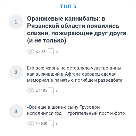
ТОП 5
Оранжевые каннибалы: в
1
Рязанской области появились
слизни, пожирающие друг друга
(и не только)
26 031
5
Его всю жизнь не оставляло чувство вины:
2
как выживший в Афгане сасовец сделал
мемориал в память о погибшем разведбате
24 185
3
«Все еще в шоке»: сыну Трусовой
3
исполнился год — трогательный пост и фото
14 640
3