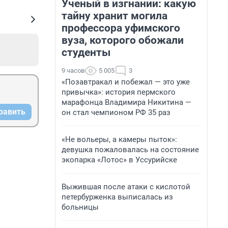
Ученый в изгнании: какую
тайну хранит могила
профессора уфимского
вуза, которого обожали
студенты
9 часов
5 005
3
«Позавтракал и побежал — это уже
привычка»: история пермского
марафонца Владимира Никитина —
равить
он стал чемпионом РФ 35 раз
«Не вольеры, а камеры пыток»:
девушка пожаловалась на состояние
экопарка «Лотос» в Уссурийске
Выжившая после атаки с кислотой
петербурженка выписалась из
больницы