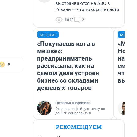
выстраиваются на АЗС в
Рязани — что говорят власти
4 842
2
МНЕНИЕ
МНЕНИ
«Покупаешь кота в
«Мы в
мешке»:
Нолан
предприниматель
настр
рассказала, как на
смотр
0
самом деле устроен
чтобы
бизнес со складами
выгля
дешевых товаров
Наталья Шорохова
Открыла кофейную точку на
деньги соцразвития
РЕКОМЕНДУЕМ