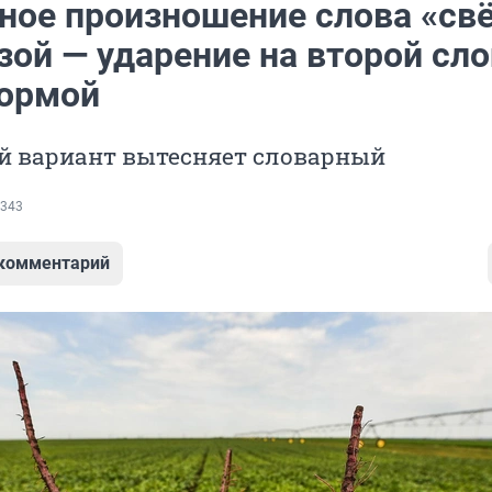
ное произношение слова «св
зой — ударение на второй сло
нормой
й вариант вытесняет словарный
343
 комментарий