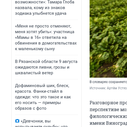
возможности»: Тамара Глоба
назвала, кому из знаков
зодиака улыбнется удача
«Меня не просто отменяют,
меня хотят убить»: участница
«Мамы в 16» ответила на
обвинения в домогательствах
к маленькому сыну
В Рязанской области 9 августа
ожидаются ливни, грозы и
шквалистый ветер
В словарях сохраняетс
Дофаминовый шик, блеск,
Источник: 
Артём Устю
красота. Фанки-стайл в
одежде: что это такое и как
Разговорное про
его носить — примеры
образов с фото
перспективе мо
филологических
«Девчонки, вы
имени Виноград
испытываете судьбу»: что