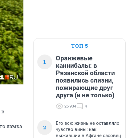
ТОП 5
Оранжевые
1
каннибалы: в
Рязанской области
появились слизни,
пожирающие друг
друга (и не только)
25 934
4
 в
р
Его всю жизнь не оставляло
го языка
2
чувство вины: как
выживший в Афгане сасовец