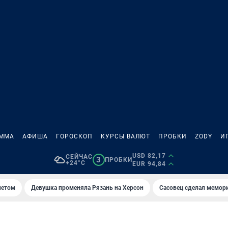
АММА
АФИША
ГОРОСКОП
КУРСЫ ВАЛЮТ
ПРОБКИ
ZODY
И
USD 82,17
СЕЙЧАС
3
ПРОБКИ
+24°C
EUR 94,84
летом
Девушка променяла Рязань на Херсон
Сасовец сделал мемор