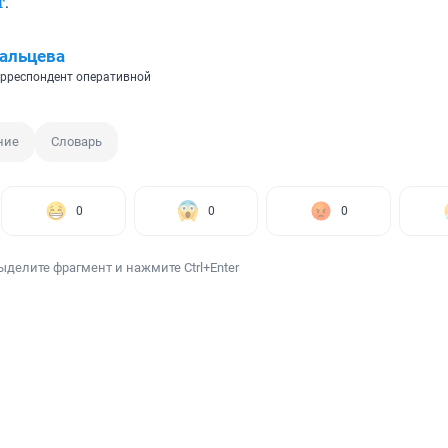
т
.
альцева
рреспондент оперативной
ние
Словарь
0
0
0
ыделите фрагмент и нажмите Ctrl+Enter