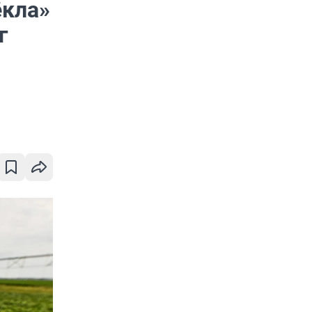
ёкла»
г