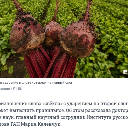
я ударение в слове «свёкла» на первый слог
жанин / E1.RU
изношение слова «свёкла» с ударением на второй слог
жет вытеснить правильное. Об этом рассказала докто
 наук, главный научный сотрудник Института русско
ова РАН Мария Каленчук.