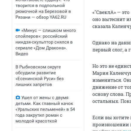
творится в подпольной
рюмочной на Березовой в
«"СвеклА» — это
Рязани — обзор YA62.RU
оно вытеснит ил
сказала Каленчу
«Минус — слишком много
спойлеров»: российский
ниндзя-скульптор снялся в
Однако на данн
сериале «Дом Дракона».
первый слог, а 
Видео
Но это не един
В Рыбновском округе
Мария Каленчук 
обсудили развитие
«Есенинской Руси» без
измениться. Она
лишних запретов
движение от тог
основу слова. П
Ушел от жены с двумя
остальных. Пок
детьми. Как главный качок
«Уральских пельменей» в 54
года закрутил роман с
Если вы хотите
молодой красоткой
произношении и