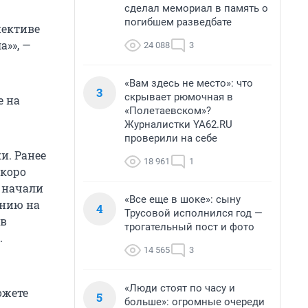
сделал мемориал в память о
погибшем разведбате
пективе
а»», —
24 088
3
«Вам здесь не место»: что
3
скрывает рюмочная в
е на
«Полетаевском»?
Журналистки YA62.RU
проверили на себе
и. Ранее
18 961
1
скоро
т начали
«Все еще в шоке»: сыну
ению на
4
Трусовой исполнился год —
 в
трогательный пост и фото
.
14 565
3
«Люди стоят по часу и
ожете
5
больше»: огромные очереди