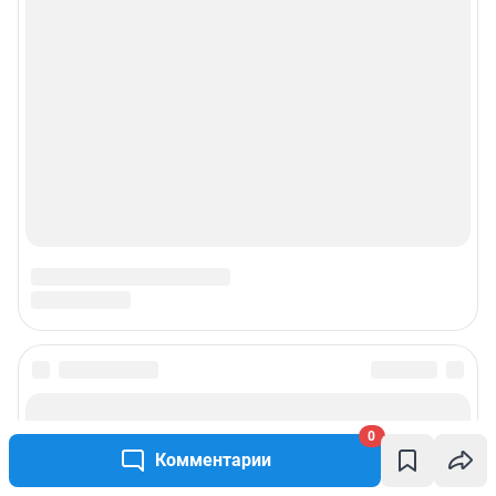
с сотового бесплатный),
reklamangs@shkulev.ru
Редакция сайта не несет ответственности за достоверность
информации, содержащейся в рекламных объявлениях.
Информация об ограничениях
Политика использования cookies
Рекомендательные системы
Политика конфиденциальности и обработки персональных данных и
правила использования сайта
© ООО «Сеть городских порталов»
© ООО «Интернет Технологии»
0
Комментарии