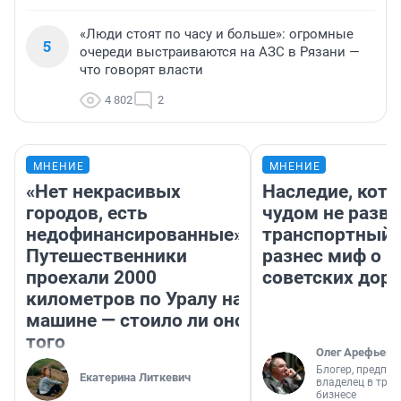
«Люди стоят по часу и больше»: огромные
5
очереди выстраиваются на АЗС в Рязани —
что говорят власти
4 802
2
МНЕНИЕ
МНЕНИЕ
«Нет некрасивых
Наследие, кото
городов, есть
чудом не разва
недофинансированные».
транспортный 
Путешественники
разнес миф о 
проехали 2000
советских доро
километров по Уралу на
машине — стоило ли оно
того
Олег Арефьев
Блогер, предпри
Екатерина Литкевич
владелец в тра
бизнесе