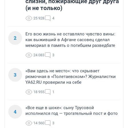
слизни, пожирающие друг друга
(и не только)
25 928
4
Его всю жизнь не оставляло чувство вины:
2
как выживший в Афгане сасовец сделал
мемориал в память о погибшем разведбате
24 083
3
«Вам здесь не место»: что скрывает
3
рюмочная в «Полетаевском»? Журналистки
YA62.RU проверили на себе
18 955
1
«Все еще в шоке»: сыну Трусовой
4
исполнился год — трогательный пост и фото
14 560
3