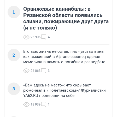
Оранжевые каннибалы: в
1
Рязанской области появились
слизни, пожирающие друг друга
(и не только)
25 906
4
Его всю жизнь не оставляло чувство вины:
2
как выживший в Афгане сасовец сделал
мемориал в память о погибшем разведбате
24 063
3
«Вам здесь не место»: что скрывает
3
рюмочная в «Полетаевском»? Журналистки
YA62.RU проверили на себе
18 939
1