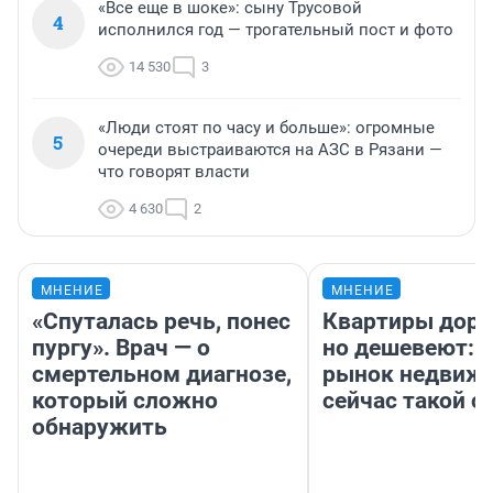
«Все еще в шоке»: сыну Трусовой
4
исполнился год — трогательный пост и фото
14 530
3
«Люди стоят по часу и больше»: огромные
5
очереди выстраиваются на АЗС в Рязани —
что говорят власти
4 630
2
МНЕНИЕ
МНЕНИЕ
«Спуталась речь, понес
Квартиры дор
пургу». Врач — о
но дешевеют: 
смертельном диагнозе,
рынок недвиж
который сложно
сейчас такой 
обнаружить