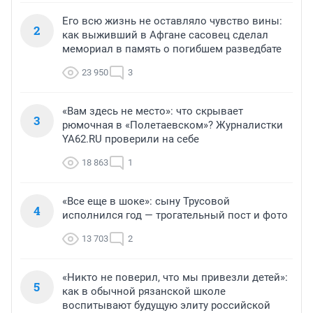
Его всю жизнь не оставляло чувство вины:
2
как выживший в Афгане сасовец сделал
мемориал в память о погибшем разведбате
23 950
3
«Вам здесь не место»: что скрывает
3
рюмочная в «Полетаевском»? Журналистки
YA62.RU проверили на себе
18 863
1
«Все еще в шоке»: сыну Трусовой
4
исполнился год — трогательный пост и фото
13 703
2
«Никто не поверил, что мы привезли детей»:
5
как в обычной рязанской школе
воспитывают будущую элиту российской