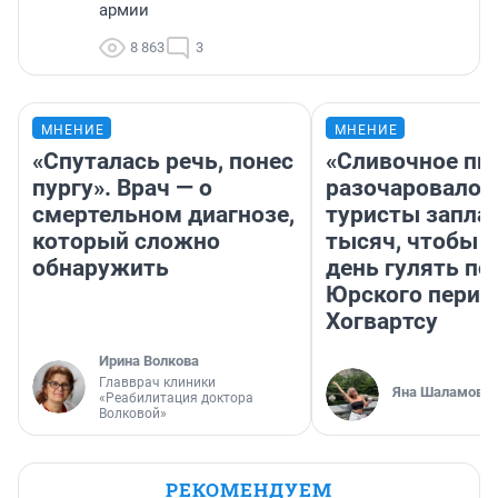
армии
8 863
3
МНЕНИЕ
МНЕНИЕ
«Спуталась речь, понес
«Сливочное пи
пургу». Врач — о
разочаровало»
смертельном диагнозе,
туристы запла
который сложно
тысяч, чтобы 
обнаружить
день гулять по
Юрского перио
Хогвартсу
Ирина Волкова
Главврач клиники
Яна Шаламова
«Реабилитация доктора
Волковой»
РЕКОМЕНДУЕМ