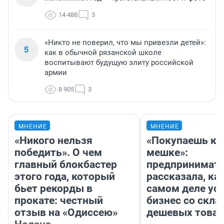
14 488
3
«Никто не поверил, что мы привезли детей»:
5
как в обычной рязанской школе
воспитывают будущую элиту российской
армии
8 905
3
МНЕНИЕ
МНЕНИЕ
«Никого нельзя
«Покупаешь ко
победить». О чем
мешке»:
главный блокбастер
предпринимат
этого года, который
рассказала, как
бьет рекорды в
самом деле ус
прокате: честный
бизнес со скл
отзыв на «Одиссею»
дешевых това