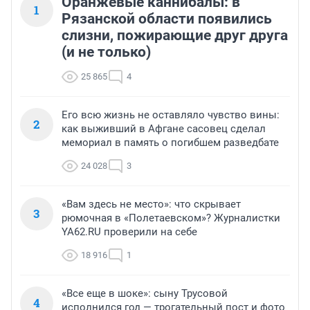
Оранжевые каннибалы: в
1
Рязанской области появились
слизни, пожирающие друг друга
(и не только)
25 865
4
Его всю жизнь не оставляло чувство вины:
2
как выживший в Афгане сасовец сделал
мемориал в память о погибшем разведбате
24 028
3
«Вам здесь не место»: что скрывает
3
рюмочная в «Полетаевском»? Журналистки
YA62.RU проверили на себе
18 916
1
«Все еще в шоке»: сыну Трусовой
4
исполнился год — трогательный пост и фото