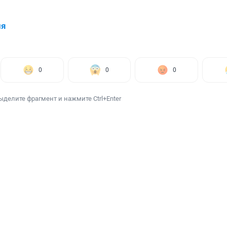
ия
0
0
0
ыделите фрагмент и нажмите Ctrl+Enter