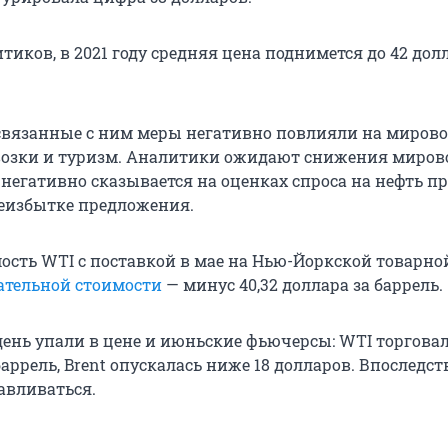
тиков, в 2021 году средняя цена поднимется до 42 дол
связанные с ним меры негативно повлияли на мирово
возки и туризм. Аналитики ожидают снижения миров
 негативно сказывается на оценках спроса на нефть п
еизбытке предложения.
мость WTI с поставкой в мае на Нью-Йоркской товарно
ательной стоимости
— минус 40,32 доллара за баррель.
ень упали в цене и июньские фьючерсы: WTI торговал
 баррель, Brent опускалась ниже 18 долларов. Впоследс
авливаться.