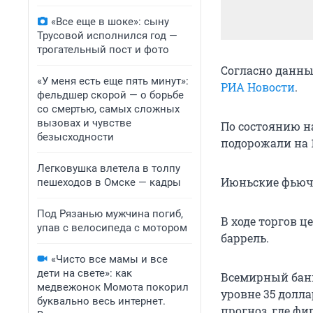
«Все еще в шоке»: сыну
Трусовой исполнился год —
трогательный пост и фото
Согласно данны
«У меня есть еще пять минут»:
РИА Новости
.
фельдшер скорой — о борьбе
со смертью, самых сложных
вызовах и чувстве
По состоянию н
безысходности
подорожали на 11
Легковушка влетела в толпу
Июньские фьючер
пешеходов в Омске — кадры
Под Рязанью мужчина погиб,
В ходе торгов 
упав с велосипеда с мотором
баррель.
«Чисто все мамы и все
дети на свете»: как
Всемирный банк 
медвежонок Момота покорил
уровне 35 долла
буквально весь интернет.
прогноз, где фи