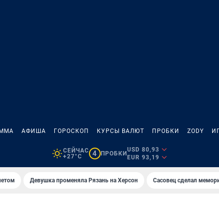
АММА
АФИША
ГОРОСКОП
КУРСЫ ВАЛЮТ
ПРОБКИ
ZODY
И
USD 80,93
СЕЙЧАС
4
ПРОБКИ
+27°C
EUR 93,19
летом
Девушка променяла Рязань на Херсон
Сасовец сделал мемор