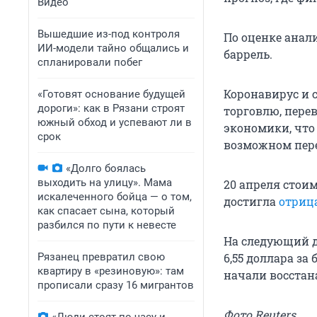
Видео
Вышедшие из-под контроля
По оценке анали
ИИ-модели тайно общались и
баррель.
спланировали побег
Коронавирус и 
«Готовят основание будущей
дороги»: как в Рязани строят
торговлю, пере
южный обход и успевают ли в
экономики, что
срок
возможном пер
«Долго боялась
выходить на улицу». Мама
20 апреля стои
искалеченного бойца — о том,
достигла
отриц
как спасает сына, который
разбился по пути к невесте
На следующий д
Рязанец превратил свою
6,55 доллара за
квартиру в «резиновую»: там
начали восстан
прописали сразу 16 мигрантов
Фото Reuters