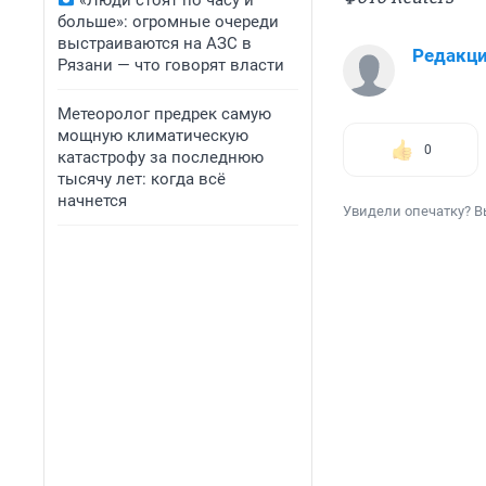
«Люди стоят по часу и
больше»: огромные очереди
выстраиваются на АЗС в
Редакц
Рязани — что говорят власти
Метеоролог предрек самую
мощную климатическую
0
катастрофу за последнюю
тысячу лет: когда всё
начнется
Увидели опечатку? В