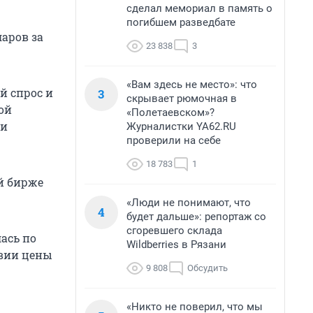
сделал мемориал в память о
погибшем разведбате
ларов за
23 838
3
«Вам здесь не место»: что
й спрос и
3
скрывает рюмочная в
ой
«Полетаевском»?
ри
Журналистки YA62.RU
проверили на себе
18 783
1
й бирже
«Люди не понимают, что
4
будет дальше»: репортаж со
сгоревшего склада
ась по
Wildberries в Рязани
твии цены
9 808
Обсудить
«Никто не поверил, что мы