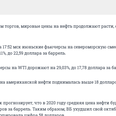
м торгов, мировые цены на нефть продолжают расти,
а 17:52 мск июньские фьючерсы на североморскую смес
%, до 22,59 доллара за баррель.
сы на WTI дорожают на 29,03%, до 17,78 доллара за б
цена американской нефти поднималась выше 18 долларо
прогнозирует, что в 2020 году средняя цена нефти бу
ров за баррель. Таким образом, ВБ ухудшил свой октя
гурировала цифра 58 долларов.