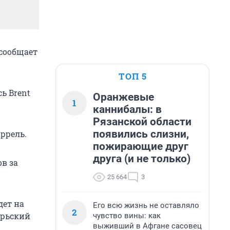
 сообщает
ТОП 5
ь Brent
Оранжевые
1
каннибалы: в
Рязанской области
появились слизни,
аррель.
пожирающие друг
друга (и не только)
в за
25 664
3
дет на
Его всю жизнь не оставляло
2
брьский
чувство вины: как
выживший в Афгане сасовец