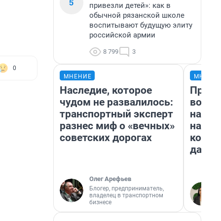
5
привезли детей»: как в
обычной рязанской школе
воспитывают будущую элиту
российской армии
8 799
3
0
МНЕНИЕ
МНЕНИ
Наследие, которое
Прода
чудом не развалилось:
возьм
транспортный эксперт
нам г
разнес миф о «вечных»
налог
советских дорогах
косне
даже 
Олег Арефьев
Блогер, предприниматель,
владелец в транспортном
бизнесе