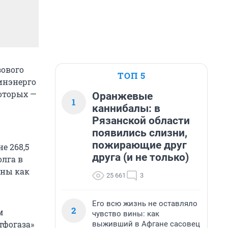
зового
ТОП 5
инэнерго
которых —
Оранжевые
1
каннибалы: в
Рязанской области
появились слизни,
пожирающие друг
е 268,5
друга (и не только)
олга в
аны как
25 661
3
Его всю жизнь не оставляло
2
м
чувство вины: как
тфогаза»
выживший в Афгане сасовец