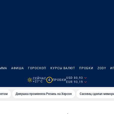
АММА
АФИША
ГОРОСКОП
КУРСЫ ВАЛЮТ
ПРОБКИ
ZODY
И
USD 80,93
СЕЙЧАС
4
ПРОБКИ
+27°C
EUR 93,19
летом
Девушка променяла Рязань на Херсон
Сасовец сделал мемор