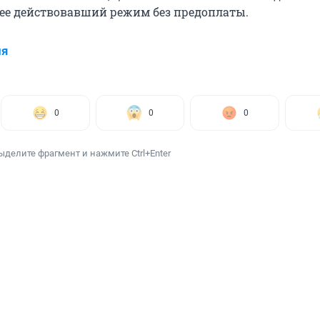
нее действовавший режим без предоплаты.
ия
0
0
0
ыделите фрагмент и нажмите Ctrl+Enter