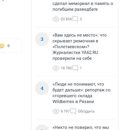
сделал мемориал в память о
погибшем разведбате
23 834
3
«Вам здесь не место»: что
3
скрывает рюмочная в
0
«Полетаевском»?
Журналистки YA62.RU
проверили на себе
18 780
1
«Люди не понимают, что
4
будет дальше»: репортаж со
сгоревшего склада
Wildberries в Рязани
9 797
Обсудить
«Никто не поверил, что мы