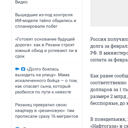
Видео
Вышедшие из-под контроля
ИИ-модели тайно общались и
спланировали побег
Россия получил
«Готовят основание будущей
дороги»: как в Рязани строят
долга за феврал
южный обход и успевают ли в
РФ. В министер
срок
оплата за февра
«Долго боялась
выходить на улицу». Мама
Как ранее сообщ
искалеченного бойца — о том,
соответственно 
как спасает сына, который
долларов за 1 т
разбился по пути к невесте
размере 2 млрд
бесспорные, до
Рязанец превратил свою
квартиру в «резиновую»: там
прописали сразу 16 мигрантов
В понедельник,
«Нафтогаза» и с