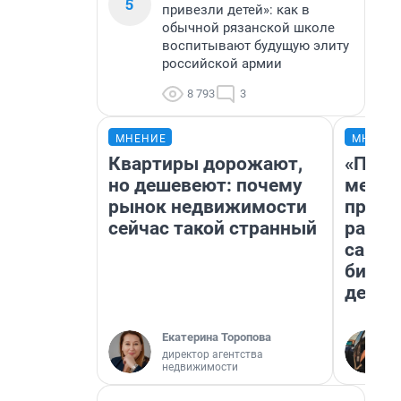
5
привезли детей»: как в
обычной рязанской школе
воспитывают будущую элиту
российской армии
8 793
3
МНЕНИЕ
МНЕНИ
Квартиры дорожают,
«Поку
но дешевеют: почему
мешке
рынок недвижимости
предп
сейчас такой странный
расска
самом
бизне
дешев
Екатерина Торопова
директор агентства
недвижимости