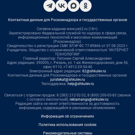
Контактные данные для Роскомнадзора и государственных органов
Сетевое издание www.ya62.ru (18+).
Зарегистрировано Федеральной службой по надзору в сфере связи,
информационных технологий и массовых коммуникаций
(Роскомнадзор).
Свидетельство о регистрации СМИ ЭЛ № ФС 77-89866 от 07.08.2025 г.
Учредитель: Общество с ограниченной ответственностью "ИНТЕРНЕТ
ТЕХНОЛОГИИ"
Главный редактор: Петунин Сергей Александрович
Адрес редакции: 390005, г. Рязань, ул. 1-ая Железнодорожная, дом 56,
офис Н110, +7-4912-29-54-40
Электронный адрес редакции:
62@shkulev.ru
Контактные данные для Роскомнадзора и государственных органов:
juristekat@shkulev.ru
Техподдержка:
help@shkulev.ru
Связаться с отделом продаж: 8 (383) 212-52-52, 8 (800) 200-03-83 (звонок
с сотового бесплатный),
reklamangs@shkulev.ru
Редакция сайта не несет ответственности за достоверность
информации, содержащейся в рекламных объявлениях.
Информация об ограничениях
Политика использования cookies
Рекомендательные системы