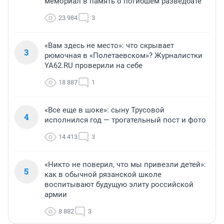
мемориал в память о погибшем разведбате
23 984
3
«Вам здесь не место»: что скрывает
3
рюмочная в «Полетаевском»? Журналистки
YA62.RU проверили на себе
18 887
1
«Все еще в шоке»: сыну Трусовой
4
исполнился год — трогательный пост и фото
14 413
3
«Никто не поверил, что мы привезли детей»:
5
как в обычной рязанской школе
воспитывают будущую элиту российской
армии
8 882
3