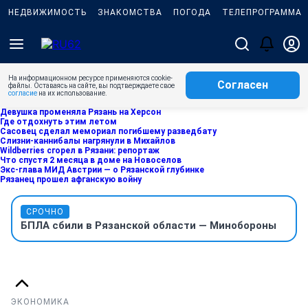
НЕДВИЖИМОСТЬ
ЗНАКОМСТВА
ПОГОДА
ТЕЛЕПРОГРАММА
На информационном ресурсе применяются cookie-
Согласен
файлы. Оставаясь на сайте, вы подтверждаете свое
согласие
на их использование.
Девушка променяла Рязань на Херсон
Где отдохнуть этим летом
Сасовец сделал мемориал погибшему разведбату
Слизни-каннибалы нагрянули в Михайлов
Wildberries сгорел в Рязани: репортаж
Что спустя 2 месяца в доме на Новоселов
Экс-глава МИД Австрии — о Рязанской глубинке
Рязанец прошел афганскую войну
СРОЧНО
БПЛА сбили в Рязанской области — Минобороны
ЭКОНОМИКА