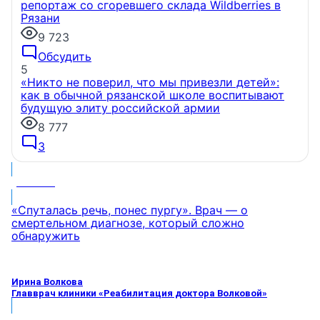
репортаж со сгоревшего склада Wildberries в
Рязани
9 723
Обсудить
5
«Никто не поверил, что мы привезли детей»:
как в обычной рязанской школе воспитывают
будущую элиту российской армии
8 777
3
МНЕНИЕ
«Спуталась речь, понес пургу». Врач — о
смертельном диагнозе, который сложно
обнаружить
Ирина Волкова
Главврач клиники «Реабилитация доктора Волковой»
МНЕНИЕ