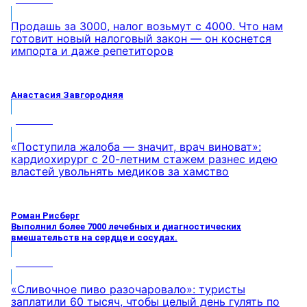
Продашь за 3000, налог возьмут с 4000. Что нам
готовит новый налоговый закон — он коснется
импорта и даже репетиторов
Анастасия Завгородняя
МНЕНИЕ
«Поступила жалоба — значит, врач виноват»:
кардиохирург с 20-летним стажем разнес идею
властей увольнять медиков за хамство
Роман Рисберг
Выполнил более 7000 лечебных и диагностических
вмешательств на сердце и сосудах.
МНЕНИЕ
«Сливочное пиво разочаровало»: туристы
заплатили 60 тысяч, чтобы целый день гулять по