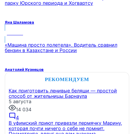
парку Юрского периода и Хогвартсу
Яна Шаламова
МНЕНИЕ
«Машина просто полетела». Водитель сравнил
бензин в Казахстане и России
Анатолий Кузнецов
РЕКОМЕНДУЕМ
Как приготовить ленивые беляши — простой
способ от жительницы Барнаула
5 августа
14 034
4
В уфимский приют привезли пермячку Марину,
которая почти ничего о себе не помнит.
Посмотрите, вдруг она вам знакома