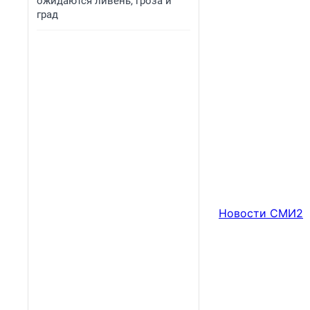
ожидаются ливень, гроза и
град
Новости СМИ2