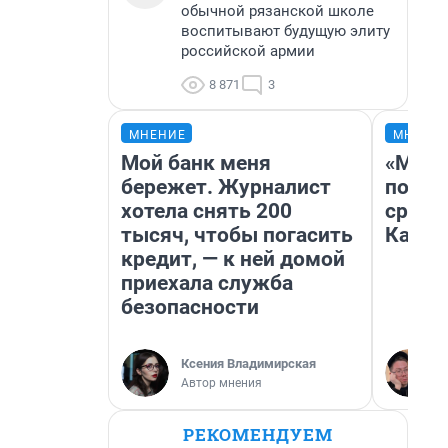
обычной рязанской школе
воспитывают будущую элиту
российской армии
8 871
3
МНЕНИЕ
МНЕНИ
Мой банк меня
«Маши
бережет. Журналист
полет
хотела снять 200
сравн
тысяч, чтобы погасить
Казах
кредит, — к ней домой
приехала служба
безопасности
Ксения Владимирская
Автор мнения
РЕКОМЕНДУЕМ