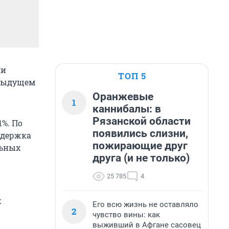
ли
ТОП 5
едыдущем
Оранжевые
1
каннибалы: в
Рязанской области
1%. По
появились слизни,
ддержка
пожирающие друг
льных
друга (и не только)
25 785
4
х
Его всю жизнь не оставляло
2
чувство вины: как
выживший в Афгане сасовец