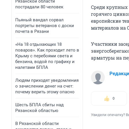
Рязанской области
Среди крупных 
пострадали 80 человек
горячего цинко
Пьяный вандал сорвал
европейские те
портреты ветеранов с доски
материалов на 
почета в Рязани
Участники засе
«На 18 отдыхающих 18
поваров». Как проходит лето в
энергосберегаю
Крыму с перебоями света и
арматуры на пер
бензина, водой по графику и
налетами БПЛА
Редакц
Людям приходят уведомления
о зачислении денег на счет:
почему верить этому опасно
0
Шесть БПЛА сбиты над
Рязанской областью
Увидели опечатку? В
В Рязанской области