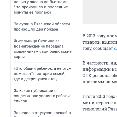
ночью у океана во Вьетнаме.
Что произошло в последние
минуты ее пропажи
За сутки в Рязанской области
произошло два пожара
В 2013 году пр
Жительница Скопина за
товаров, выполн
вознаграждение передала
году, сообщает
с
мошенникам свои банковские
карты
В частности, ин
«Это общий ребенок, а не „муж
информации исп
помогает“»: истории семей,
ОПК региона, о
где в декрет ушел отец
программ на м
За какие публикации в
соцсетях вас уволят с работы:
Итоги 2013 года
список
министерстве 
технологий Ряз
За неделю от укусов клещей в