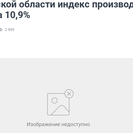
ской области индекс произво
а 10,9%
2 909