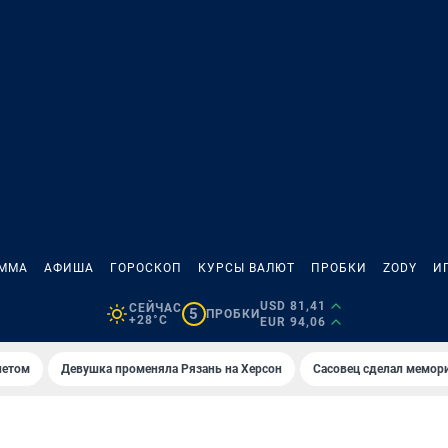
АММА
АФИША
ГОРОСКОП
КУРСЫ ВАЛЮТ
ПРОБКИ
ZODY
И
USD 81,41
СЕЙЧАС
5
ПРОБКИ
+28°C
EUR 94,06
летом
Девушка променяла Рязань на Херсон
Сасовец сделал мемор