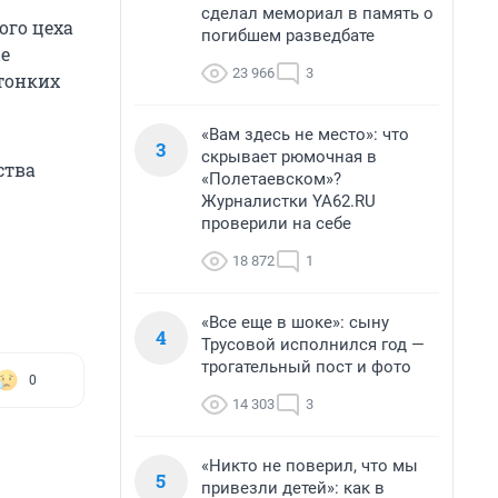
сделал мемориал в память о
ого цеха
погибшем разведбате
ые
23 966
3
тонких
«Вам здесь не место»: что
3
скрывает рюмочная в
ства
«Полетаевском»?
Журналистки YA62.RU
проверили на себе
18 872
1
«Все еще в шоке»: сыну
4
Трусовой исполнился год —
трогательный пост и фото
0
14 303
3
«Никто не поверил, что мы
5
привезли детей»: как в