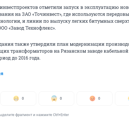
инвестпроектов отметили запуск в эксплуатацию нов
вания на ЗАО «Точинвест», где используются передов
хнологии, и линии по выпуску легких битумных сверх
ООО «Завод Технофлекс».
дания также утвердили план модернизации производ
щих трансформаторов на Рязанском заводе кабельной
иод до 2016 года.
ия
0
0
0
ыделите фрагмент и нажмите Ctrl+Enter