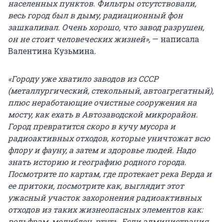
населенных пунктов. Фильтры отсутствовали,
весь город был в дыму, радиационный фон
зашкаливал. Очень хорошо, что завод разрушен,
он не стоит человеческих жизней»,
— написала
Валентина Кузьмина.
«Городу уже хватило заводов из СССР
(металлургический, стекольный, автоагрегатный),
плюс неработающие очистные сооружения на
мосту, как ехать в Автозаводской микрорайон.
Город превратится скоро в кучу мусора и
радиоактивных отходов, которые уничтожат всю
флору и фауну, а затем и здоровье людей. Надо
знать историю и географию родного города.
Посмотрите по картам, где протекает река Верда и
ее притоки, посмотрите как, выглядит этот
ужасный участок захоронения радиоактивных
отходов из таких жизнеопасных элементов как:
вольфрам, молибден, ртуть. Если администрация