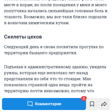
месте в норме, но после посещения у меня и моего
попутчика начались сильнейшая головная боль и
тошнота. Возможно, мы все-таки близко подошли
в вонючим химическим кучам.
Скелеты цехов
Следующий день я снова посвятила прогулке по
территории бывшего предприятия.
Подъехав к административному зданию, увидела
руины, которые еще несколько лет назад
представляли из себя что-то стоящее. Мне
показалась странной одна вещь: пройти на
территорию почти невозможно, потому что
справа от здания — металлические ворота и свора
2
собак, которая не дает подойти близко. Но если я
Комментарии
чем-то заинтересована, я все равно сделаю все,