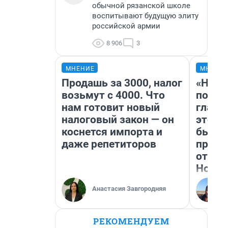
обычной рязанской школе
воспитывают будущую элиту
российской армии
8 906
3
МНЕНИЕ
МНЕНИ
Продашь за 3000, налог
«Нико
возьмут с 4000. Что
побед
нам готовит новый
главн
налоговый закон — он
этого
коснется импорта и
бьет 
даже репетиторов
прока
отзыв
Нолан
Анастасия Завгородняя
РЕКОМЕНДУЕМ