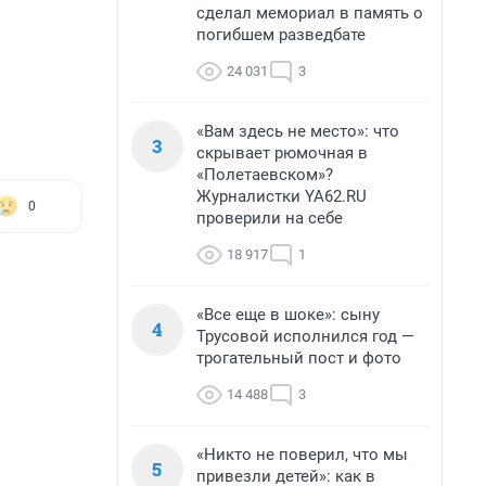
сделал мемориал в память о
погибшем разведбате
24 031
3
«Вам здесь не место»: что
3
скрывает рюмочная в
«Полетаевском»?
Журналистки YA62.RU
0
проверили на себе
18 917
1
«Все еще в шоке»: сыну
4
Трусовой исполнился год —
трогательный пост и фото
14 488
3
«Никто не поверил, что мы
5
привезли детей»: как в