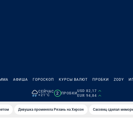
АММА
АФИША
ГОРОСКОП
КУРСЫ ВАЛЮТ
ПРОБКИ
ZODY
И
USD 82,17
СЕЙЧАС
2
ПРОБКИ
+21°C
EUR 94,84
летом
Девушка променяла Рязань на Херсон
Сасовец сделал мемор