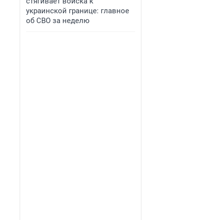
стягивает войска к
украинской границе: главное
об СВО за неделю