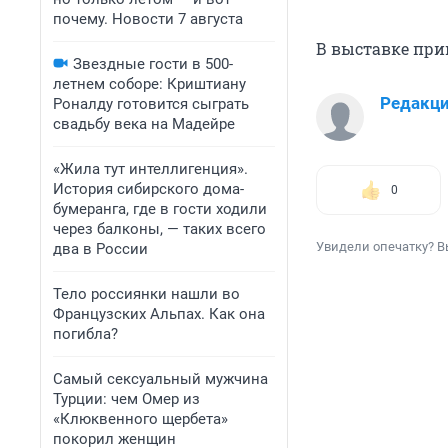
почему. Новости 7 августа
В выставке при
Звездные гости в 500-
летнем соборе: Криштиану
Редакц
Роналду готовится сыграть
свадьбу века на Мадейре
«Жила тут интеллигенция».
История сибирского дома-
0
бумеранга, где в гости ходили
через балконы, — таких всего
Увидели опечатку? В
два в России
Тело россиянки нашли во
Французских Альпах. Как она
погибла?
Самый сексуальный мужчина
Турции: чем Омер из
«Клюквенного щербета»
покорил женщин