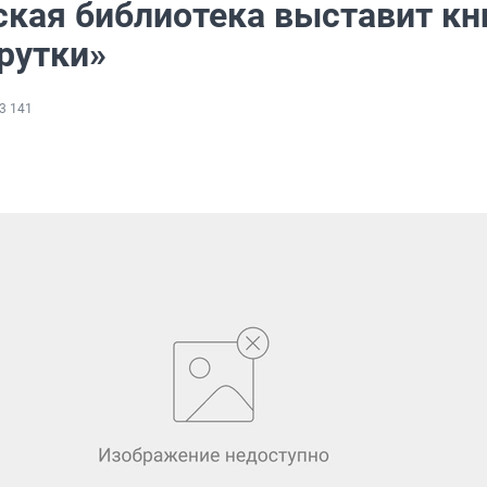
ская библиотека выставит кн
рутки»
3 141