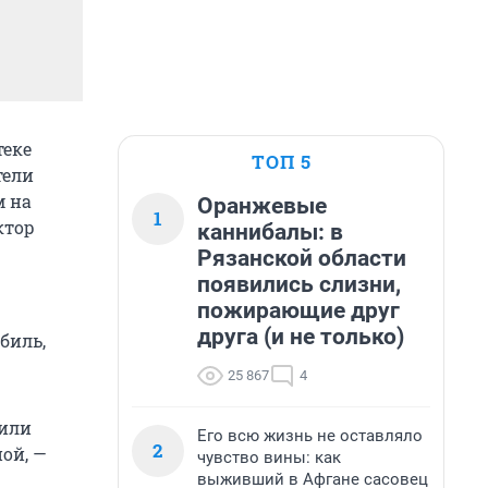
теке
ТОП 5
тели
м на
Оранжевые
1
ктор
каннибалы: в
Рязанской области
появились слизни,
пожирающие друг
друга (и не только)
биль,
25 867
4
 или
Его всю жизнь не оставляло
2
ой, —
чувство вины: как
выживший в Афгане сасовец