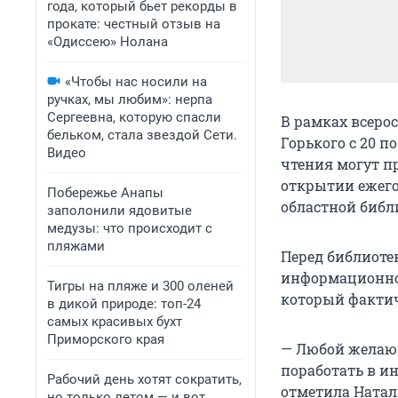
года, который бьет рекорды в
прокате: честный отзыв на
«Одиссею» Нолана
«Чтобы нас носили на
ручках, мы любим»: нерпа
Сергеевна, которую спасли
В рамках всерос
бельком, стала звездой Сети.
Горького с 20 п
Видео
чтения могут пр
открытии ежего
Побережье Анапы
областной библ
заполонили ядовитые
медузы: что происходит с
пляжами
Перед библиоте
информационно-
Тигры на пляже и 300 оленей
который фактич
в дикой природе: топ-24
самых красивых бухт
Приморского края
— Любой желающ
поработать в ин
Рабочий день хотят сократить,
отметила Натал
но только летом — и вот