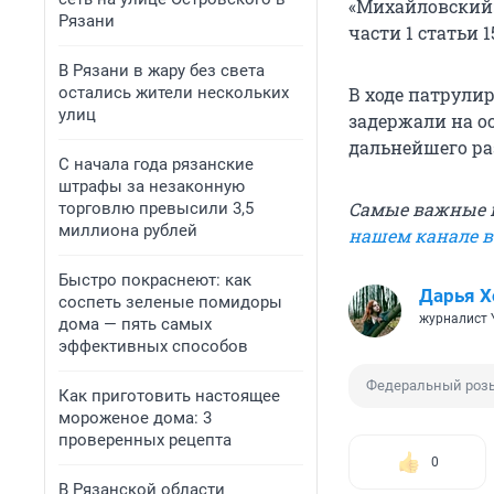
«Михайловский»
Рязани
части 1 статьи 
В Рязани в жару без света
остались жители нескольких
В ходе патрули
улиц
задержали на ос
дальнейшего ра
С начала года рязанские
штрафы за незаконную
Самые важные н
торговлю превысили 3,5
миллиона рублей
нашем канале 
Быстро покраснеют: как
Дарья Х
соспеть зеленые помидоры
журналист 
дома — пять самых
эффективных способов
Федеральный роз
Как приготовить настоящее
мороженое дома: 3
проверенных рецепта
0
В Рязанской области