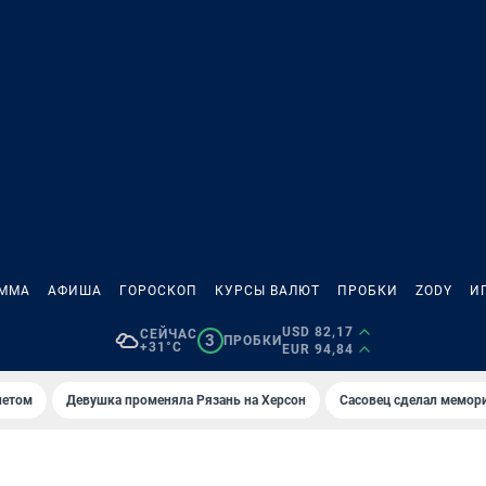
АММА
АФИША
ГОРОСКОП
КУРСЫ ВАЛЮТ
ПРОБКИ
ZODY
И
USD 82,17
СЕЙЧАС
3
ПРОБКИ
+31°C
EUR 94,84
летом
Девушка променяла Рязань на Херсон
Сасовец сделал мемор