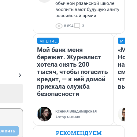
обычной рязанской школе
воспитывают будущую элиту
российской армии
8 894
3
МНЕНИЕ
МНЕНИ
Мой банк меня
«Мы в
бережет. Журналист
Нолан
хотела снять 200
настр
тысяч, чтобы погасить
смотр
кредит, — к ней домой
чтобы
приехала служба
выгля
безопасности
Ксения Владимирская
Автор мнения
равить
РЕКОМЕНДУЕМ