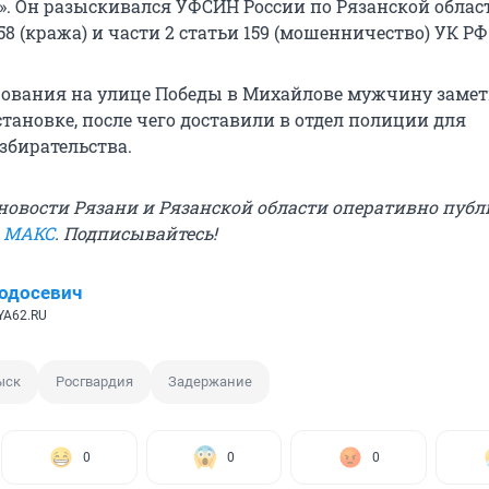
. Он разыскивался УФСИН России по Рязанской облас
158 (кража) и части 2 статьи 159 (мошенничество) УК РФ
рования на улице Победы в Михайлове мужчину замет
тановке, после чего доставили в отдел полиции для
збирательства.
овости Рязани и Рязанской области оперативно публ
в МАКС
. Подписывайтесь!
одосевич
YA62.RU
ыск
Росгвардия
Задержание
0
0
0