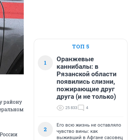
ТОП 5
Оранжевые
1
каннибалы: в
Рязанской области
появились слизни,
пожирающие друг
друга (и не только)
у району
25 833
4
деральном
Его всю жизнь не оставляло
2
чувство вины: как
России
выживший в Афгане сасовец