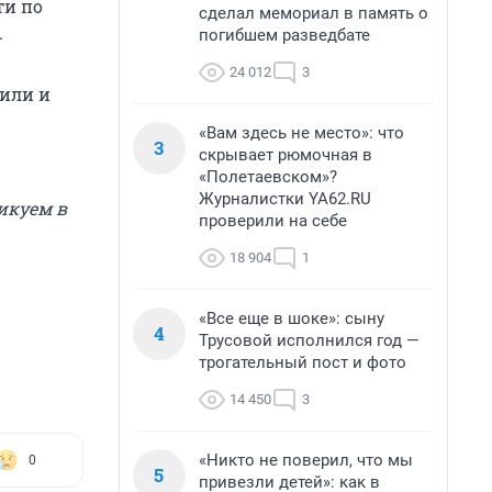
ти по
сделал мемориал в память о
.
погибшем разведбате
24 012
3
или и
«Вам здесь не место»: что
3
скрывает рюмочная в
«Полетаевском»?
Журналистки YA62.RU
икуем в
проверили на себе
18 904
1
«Все еще в шоке»: сыну
4
Трусовой исполнился год —
трогательный пост и фото
14 450
3
«Никто не поверил, что мы
0
5
привезли детей»: как в