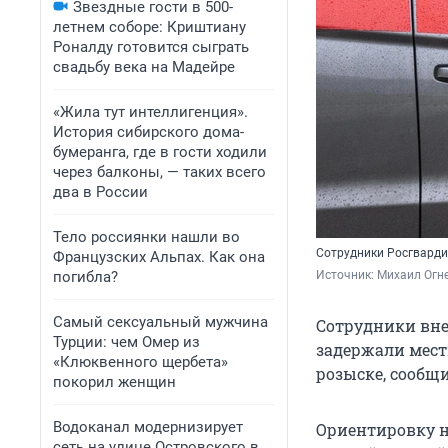
Звездные гости в 500-
летнем соборе: Криштиану
Роналду готовится сыграть
свадьбу века на Мадейре
«Жила тут интеллигенция».
История сибирского дома-
бумеранга, где в гости ходили
через балконы, — таких всего
два в России
Тело россиянки нашли во
Сотрудники Росгварди
Французских Альпах. Как она
погибла?
Источник: 
Михаил Огн
Самый сексуальный мужчина
Сотрудники вне
Турции: чем Омер из
задержали мест
«Клюквенного щербета»
розыске, сообщ
покорил женщин
Водоканал модернизирует
Ориентировку 
сеть на улице Островского в