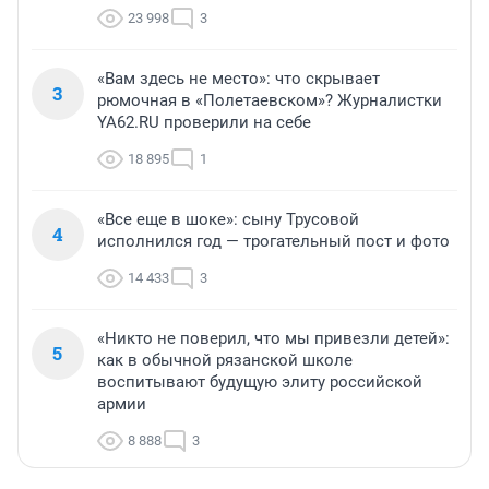
23 998
3
«Вам здесь не место»: что скрывает
3
рюмочная в «Полетаевском»? Журналистки
YA62.RU проверили на себе
18 895
1
«Все еще в шоке»: сыну Трусовой
4
исполнился год — трогательный пост и фото
14 433
3
«Никто не поверил, что мы привезли детей»:
5
как в обычной рязанской школе
воспитывают будущую элиту российской
армии
8 888
3