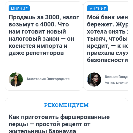
МНЕНИЕ
МНЕНИЕ
Продашь за 3000, налог
Мой банк меня
возьмут с 4000. Что
бережет. Журн
нам готовит новый
хотела снять 2
налоговый закон — он
тысяч, чтобы п
коснется импорта и
кредит, — к не
даже репетиторов
приехала служ
безопасности
Ксения Владим
Анастасия Завгородняя
Автор мнения
РЕКОМЕНДУЕМ
Как приготовить фаршированные
перцы — простой рецепт от
жительницы Барнаула