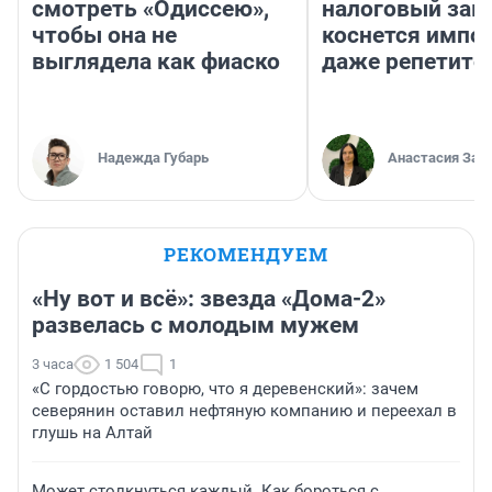
смотреть «Одиссею»,
налоговый зако
чтобы она не
коснется импор
выглядела как фиаско
даже репетито
Надежда Губарь
Анастасия Зав
РЕКОМЕНДУЕМ
«Ну вот и всё»: звезда «Дома-2»
развелась с молодым мужем
3 часа
1 504
1
«С гордостью говорю, что я деревенский»: зачем
северянин оставил нефтяную компанию и переехал в
глушь на Алтай
Может столкнуться каждый. Как бороться с