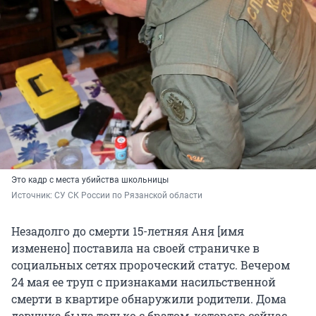
Это кадр с места убийства школьницы
Источник: 
СУ СК России по Рязанской области
Незадолго до смерти 15-летняя Аня [имя
изменено] поставила на своей страничке в
социальных сетях пророческий статус. Вечером
24 мая ее труп с признаками насильственной
смерти в квартире обнаружили родители. Дома
девушка была только с братом, которого сейчас