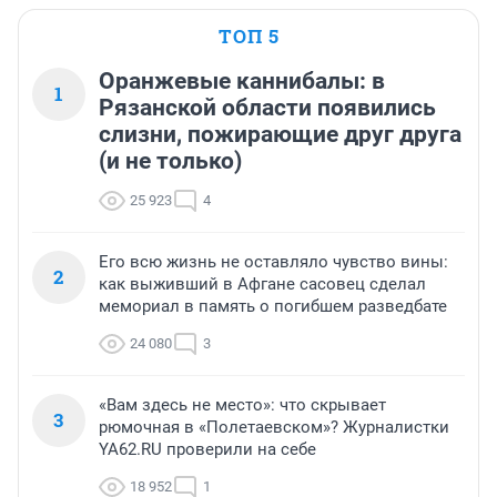
ТОП 5
Оранжевые каннибалы: в
1
Рязанской области появились
слизни, пожирающие друг друга
(и не только)
25 923
4
Его всю жизнь не оставляло чувство вины:
2
как выживший в Афгане сасовец сделал
мемориал в память о погибшем разведбате
24 080
3
«Вам здесь не место»: что скрывает
3
рюмочная в «Полетаевском»? Журналистки
YA62.RU проверили на себе
18 952
1