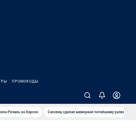
ГРЫ
ПРОМОКОДЫ
яла Рязань на Херсон
Сасовец сделал мемориал погибшему разведбату