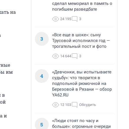
сделал мемориал в память о
погибшем разведбате
ать на
24 195
3
а
«Все еще в шоке»: сыну
3
Трусовой исполнился год —
трогательный пост и фото
14 644
3
тные
обы им
«Девчонки, вы испытываете
4
судьбу»: что творится в
подпольной рюмочной на
Березовой в Рязани — обзор
 в
YA62.RU
кой
12 103
Обсудить
а и
«Люди стоят по часу и
5
больше»: огромные очереди