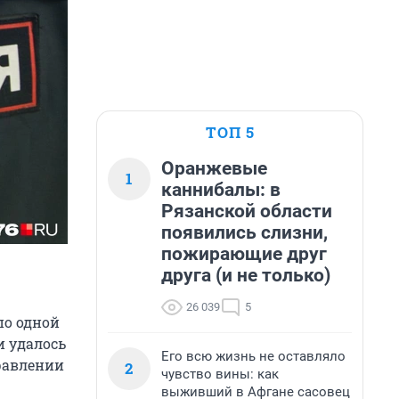
ТОП 5
Оранжевые
1
каннибалы: в
Рязанской области
появились слизни,
пожирающие друг
друга (и не только)
26 039
5
по одной
 удалось
Его всю жизнь не оставляло
правлении
2
чувство вины: как
выживший в Афгане сасовец