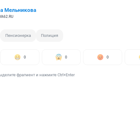
а Мельникова
YA62.RU
Пенсионерка
Полиция
0
0
0
ыделите фрагмент и нажмите Ctrl+Enter