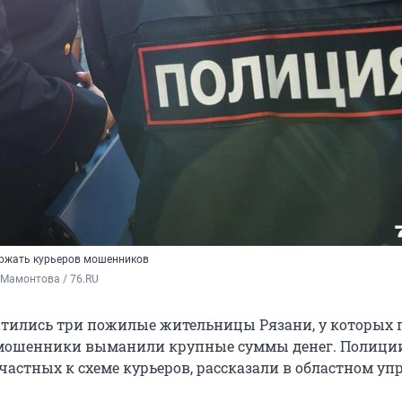
ержать курьеров мошенников
 Мамонтова / 76.RU
тились три пожилые жительницы Рязани, у которых 
 мошенники выманили крупные суммы денег. Полиции
частных к схеме курьеров, рассказали в областном у