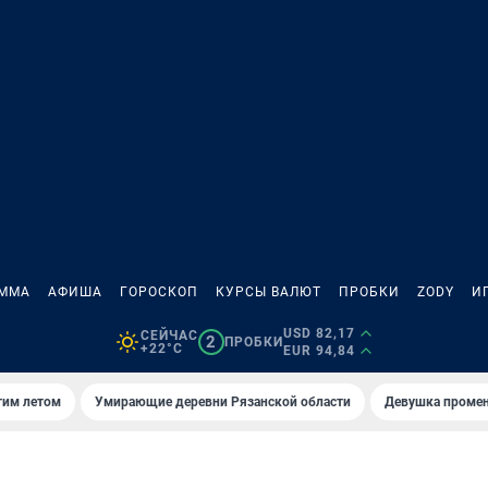
АММА
АФИША
ГОРОСКОП
КУРСЫ ВАЛЮТ
ПРОБКИ
ZODY
И
USD 82,17
СЕЙЧАС
2
ПРОБКИ
+22°C
EUR 94,84
тим летом
Умирающие деревни Рязанской области
Девушка промен