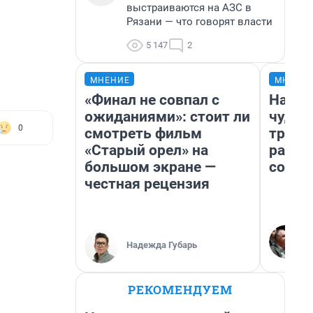
выстраиваются на АЗС в
Рязани — что говорят власти
5 147
2
МНЕНИЕ
МНЕНИ
«Финал не совпал с
Насле
ожиданиями»: стоит ли
чудом
0
смотреть фильм
транс
«Старый орел» на
разне
большом экране —
совет
честная рецензия
Надежда Губарь
РЕКОМЕНДУЕМ