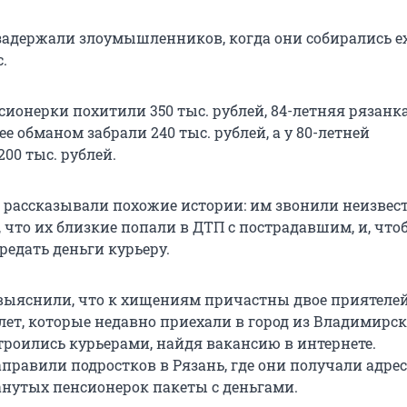
адержали злоумышленников, когда они собирались ех
.
сионерки похитили 350 тыс. рублей, 84-летняя рязанк
нее обманом забрали 240 тыс. рублей, а у 80-летней
00 тыс. рублей.
рассказывали похожие истории: им звонили неизвес
 что их близкие попали в ДТП с пострадавшим, и, чт
редать деньги курьеру.
ыяснили, что к хищениям причастны двое приятелей
6 лет, которые недавно приехали в город из Владимирс
строились курьерами, найдя вакансию в интернете.
правили подростков в Рязань, где они получали адрес
анутых пенсионерок пакеты с деньгами.