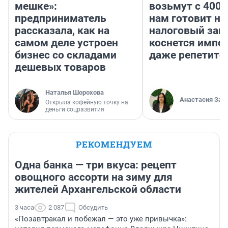
мешке»:
возьмут с 4000
предприниматель
нам готовит н
рассказала, как на
налоговый зако
самом деле устроен
коснется импор
бизнес со складами
даже репетито
дешевых товаров
Наталья Шорохова
Анастасия Зав
Открыла кофейную точку на
деньги соцразвития
РЕКОМЕНДУЕМ
Одна банка — три вкуса: рецепт
овощного ассорти на зиму для
жителей Архангельской области
3 часа
2 087
Обсудить
«Позавтракал и побежал — это уже привычка»: