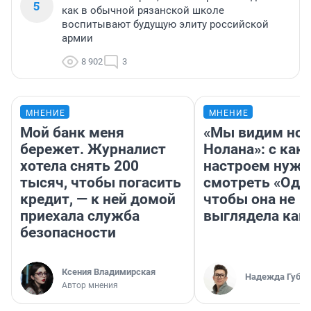
5
как в обычной рязанской школе
воспитывают будущую элиту российской
армии
8 902
3
МНЕНИЕ
МНЕНИЕ
Мой банк меня
«Мы видим нов
бережет. Журналист
Нолана»: с как
хотела снять 200
настроем нужн
тысяч, чтобы погасить
смотреть «Оди
кредит, — к ней домой
чтобы она не
приехала служба
выглядела как
безопасности
Ксения Владимирская
Надежда Губар
Автор мнения