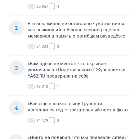
25 857
4
Его всю жизнь не оставляло чувство вины:
2
как выживший в Афгане сасовец сделал
мемориал в память о погибшем разведбате
24 024
3
«Вам здесь не место»: что скрывает
3
рюмочная в «Полетаевском»? Журналистки
YA62.RU проверили на себе
18 912
1
«Все еще в шоке»: сыну Трусовой
4
исполнился год — трогательный пост и фото
14 479
3
«Никто не поверил, что мы привезли детей»: