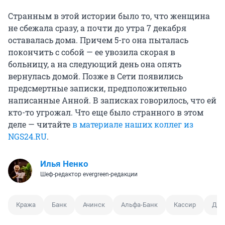
Странным в этой истории было то, что женщина
не сбежала сразу, а почти до утра 7 декабря
оставалась дома. Причем 5-го она пыталась
покончить с собой — ее увозила скорая в
больницу, а на следующий день она опять
вернулась домой. Позже в Сети появились
предсмертные записки, предположительно
написанные Анной. В записках говорилось, что ей
кто-то угрожал. Что еще было странного в этом
деле — читайте
в материале наших коллег из
NGS24.RU
.
Илья Ненко
Шеф-редактор evergreen-редакции
Кража
Банк
Ачинск
Альфа-Банк
Кассир
Диз