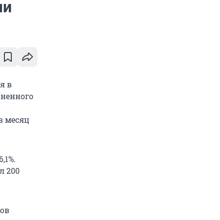
ми
я в
иненного
в месяц
,1%.
л 200
дов