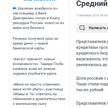
Средний
Шаляпин влюбился по-
настоящему, а Ваня
7 сентября 2016, 09:00
Дмитриенко попал в Книгу
рекордов России: новости из
мира шоу-бизнеса
Написать
Рязанка получила срок за
Представители р
кражу денег с чужой
кредитные орга
банковской карты
кредитного бюро
выяснилось, что
«Август принесет новые
возможности»: Тамара Глоба
увеличилась до 
назвала, кому из знаков
зодиака улыбнется удача
Доля россиян с 
Чаще стали под
«Меня не просто отменяют,
меня хотят убить»: участница
тысяч рублей.
«Мамы в 16» ответила на
обвинения в домогательствах
Представители 
к маленькому сыну