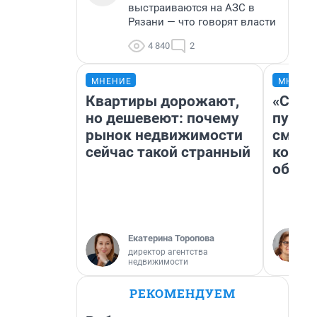
выстраиваются на АЗС в
Рязани — что говорят власти
4 840
2
МНЕНИЕ
МНЕНИ
Квартиры дорожают,
«Спут
но дешевеют: почему
пургу»
рынок недвижимости
смерт
сейчас такой странный
котор
обнар
Екатерина Торопова
директор агентства
недвижимости
РЕКОМЕНДУЕМ