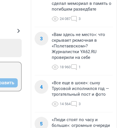
сделал мемориал в память о
погибшем разведбате
24 087
3
«Вам здесь не место»: что
3
скрывает рюмочная в
«Полетаевском»?
Журналистки YA62.RU
проверили на себе
18 960
1
равить
«Все еще в шоке»: сыну
4
Трусовой исполнился год —
трогательный пост и фото
14 564
3
«Люди стоят по часу и
5
больше»: огромные очереди