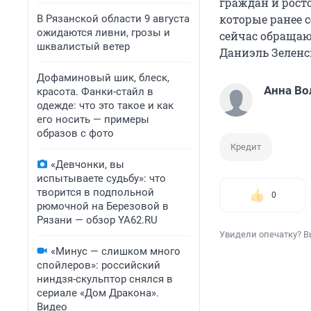
граждан и росто
которые ранее 
В Рязанской области 9 августа
ожидаются ливни, грозы и
сейчас обращаю
шквалистый ветер
Даниэль Зеленс
Дофаминовый шик, блеск,
Анна Во
красота. Фанки-стайл в
одежде: что это такое и как
его носить — примеры
образов с фото
Кредит
«Девчонки, вы
испытываете судьбу»: что
творится в подпольной
0
рюмочной на Березовой в
Рязани — обзор YA62.RU
Увидели опечатку? В
«Минус — слишком много
спойлеров»: российский
ниндзя-скульптор снялся в
сериале «Дом Дракона».
Видео