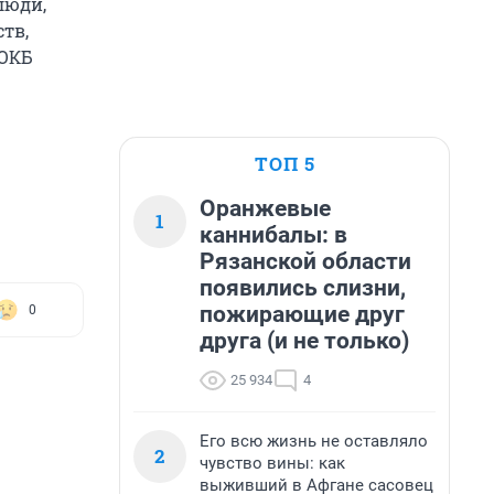
люди,
тв,
 ОКБ
ТОП 5
Оранжевые
1
каннибалы: в
Рязанской области
появились слизни,
пожирающие друг
0
друга (и не только)
25 934
4
Его всю жизнь не оставляло
2
чувство вины: как
выживший в Афгане сасовец