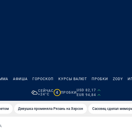
АММА
АФИША
ГОРОСКОП
КУРСЫ ВАЛЮТ
ПРОБКИ
ZODY
И
USD 82,17
СЕЙЧАС
4
ПРОБКИ
+24°C
EUR 94,84
летом
Девушка променяла Рязань на Херсон
Сасовец сделал мемор
А