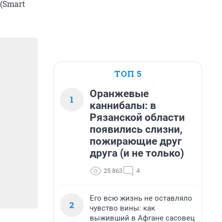
(Smart
ТОП 5
Оранжевые
1
каннибалы: в
Рязанской области
появились слизни,
пожирающие друг
друга (и не только)
25 863
4
Его всю жизнь не оставляло
2
чувство вины: как
выживший в Афгане сасовец