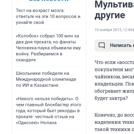
Мультив
Тест на возраст мозга:
другие
ответьте на эти 10 вопросов и
узнайте свой
10 ноября 2015, 12:49
«Колобок» собрал 100 млн за
два дня проката, но фанаты
Написать
Человека-паука объявили ему
войну. Разбираемся в
скандале
Что если «восст
покупатели мог
Школьники победили на
чайником, весам
Международной олимпиаде
владельцев. По
по ИИ в Казахстане
обогревает жиль
будет завтра?
«Никого нельзя победить». О
чем главный блокбастер этого
года, который бьет рекорды в
Конечно, до во
прокате: честный отзыв на
наделения тех
«Одиссею» Нолана
такой техники 