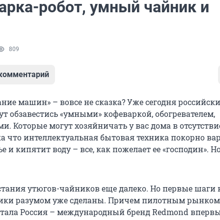
арка-робот, умный чайник и
809
 комментарий
ание машин» – вовсе не сказка? Уже сегодня российск
ут обзавестись «умными» кофеваркой, обогревателем,
и. Которые могут хозяйничать у вас дома в отсутстви
ка что интеллектуальная бытовая техника покорно вар
е и кипятит воду – все, как пожелает ее «господин». Н
сстания утюгов-чайников еще далеко. Но первые шаги 
ники разумом уже сделаны. Причем пилотным рынком
стала Россия – международный бренд Redmond впервы