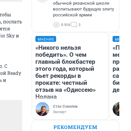
обычной рязанской школе
воспитывают будущую элиту
чтобы
российской армии
, послать
8 904
3
ятся
or Sky и
МНЕНИЕ
МНЕНИ
«Никого нельзя
«Поку
победить». О чем
мешке
главный блокбастер
предп
. С
этого года, который
расска
ой Ready
бьет рекорды в
самом
ь и
прокате: честный
бизне
отзыв на «Одиссею»
дешев
Нолана
Стас Соколов
Эксперт
РЕКОМЕНДУЕМ