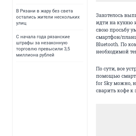
В Рязани в жару без света
Захотелось вып
остались жители нескольких
идти на кухню и
улиц
свою просьбу ум
смартфон/планше
С начала года рязанские
штрафы за незаконную
Bluetooth. По к
торговлю превысили 3,5
необходимой те
миллиона рублей
По сути, все ус
помощью смартф
for Sky можно, 
сварить кофе к 