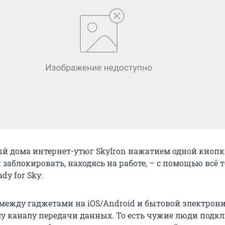
ый дома интернет-утюг SkyIron нажатием одной кнопк
аблокировать, находясь на работе, – с помощью всё т
y for Sky.
 между гаджетами на iOS/Android и бытовой электрон
 каналу передачи данных. То есть чужие люди подк