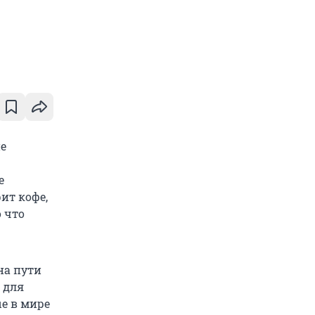
ие
е
ит кофе,
о что
на пути
 для
е в мире