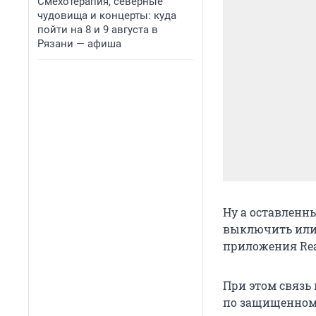
Смехотерапия, северные
чудовища и концерты: куда
пойти на 8 и 9 августа в
Рязани — афиша
Ну а оставленн
выключить или з
приложения Read
При этом связь
по защищенному