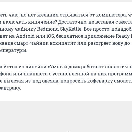
ить чаю, но нет желания отрываться от компьютера, 
 включать кипячение? Достаточно, не вставая с места
ному чайнику Redmond SkyKettle. Все просто: понадоб
т на Android или iOS, бесплатное приложение Ready f
оманде смарт-чайник вскипятит или разогреет воду до
мпературы.
тройства из линейки «Умный дом» работают аналогично
она или планшета с установленной на них программ
не вылезая из-под одеяла, попросить кофеварку смолот
завтраку.