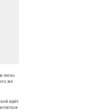
и легко
ого же
икой идёт
лючиться