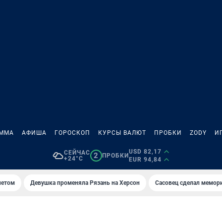
АММА
АФИША
ГОРОСКОП
КУРСЫ ВАЛЮТ
ПРОБКИ
ZODY
И
USD 82,17
СЕЙЧАС
2
ПРОБКИ
+24°C
EUR 94,84
летом
Девушка променяла Рязань на Херсон
Сасовец сделал мемор