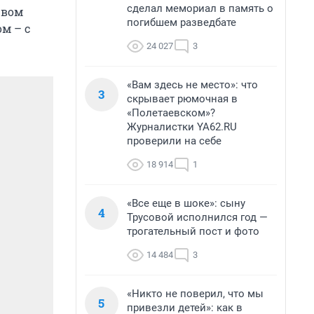
сделал мемориал в память о
рвом
погибшем разведбате
м – с
24 027
3
«Вам здесь не место»: что
3
скрывает рюмочная в
«Полетаевском»?
Журналистки YA62.RU
проверили на себе
18 914
1
«Все еще в шоке»: сыну
4
Трусовой исполнился год —
трогательный пост и фото
14 484
3
«Никто не поверил, что мы
5
привезли детей»: как в