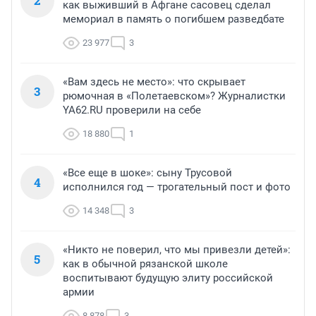
2
как выживший в Афгане сасовец сделал
мемориал в память о погибшем разведбате
23 977
3
«Вам здесь не место»: что скрывает
3
рюмочная в «Полетаевском»? Журналистки
YA62.RU проверили на себе
18 880
1
«Все еще в шоке»: сыну Трусовой
4
исполнился год — трогательный пост и фото
14 348
3
«Никто не поверил, что мы привезли детей»:
5
как в обычной рязанской школе
воспитывают будущую элиту российской
армии
8 878
3