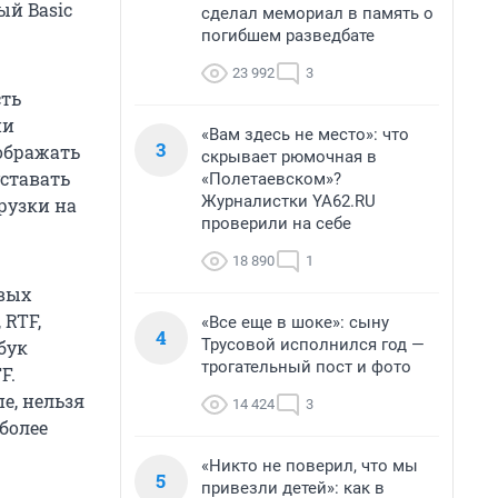
ый Basic
сделал мемориал в память о
погибшем разведбате
23 992
3
сть
ии
«Вам здесь не место»: что
3
тображать
скрывает рюмочная в
уставать
«Полетаевском»?
Журналистки YA62.RU
рузки на
проверили на себе
18 890
1
овых
 RTF,
«Все еще в шоке»: сыну
4
Трусовой исполнился год —
тбук
трогательный пост и фото
F.
е, нельзя
14 424
3
более
«Никто не поверил, что мы
5
привезли детей»: как в