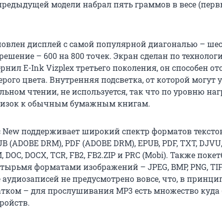
 предыдущей модели набрал пять граммов в весе (перв
новлен дисплей с самой популярной диагональю – ше
решение – 600 на 800 точек. Экран сделан по технолог
нил E-Ink Vizplex третьего поколения, он способен о
серого цвета. Внутренняя подсветка, от которой могут 
льном чтении, не используется, так что по уровню наг
близок к обычным бумажным книгам.
ic New поддерживает широкий спектр форматов текст
B (ADOBE DRM), PDF (ADOBE DRM), EPUB, PDF, TXT, DJVU,
 DOC, DOCX, TCR, FB2, FB2.ZIP и PRC (Mobi). Также поке
етырьмя форматами изображений – JPEG, BMP, PNG, TIF
аудиозаписей не предусмотрено вовсе, что, в принцип
атком – для прослушивания MP3 есть множество куда 
ройств.