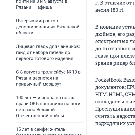
пойти на 8 и 9 августа в
г. В отличие от
Рязани — афиша
весил 180 г).
Пятерых мигрантов
В новинке уста
депортировали из Рязанской
области
дюймов, его раз
электронных чер
Лицевая гладь для чайников:
до 16 оттенков 
гайд от набора петель до
глаза при длите
первого готового изделия
зрение ридер 
С 8 августа троллейбус № 10 в
Рязани вернется на
PocketBook Bas
привычный маршрут
документов: EPU
HTM, HTML, CHM,
100 лет — и снова на ногах:
совладает и с ч
врачи ОКБ поставили на ноги
Прослушивание 
ветерана Великой
считать недост
Отечественной войны
подходящих уст
15 лет в сейфе: житель