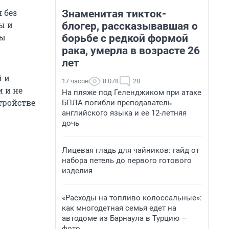
 без
Знаменитая тикток-
ы и
блогер, рассказывавшая о
бы
борьбе с редкой формой
рака, умерла в возрасте 26
лет
й и
17 часов
8 078
28
 и не
На пляже под Геленджиком при атаке
тройстве
БПЛА погибли преподаватель
английского языка и ее 12-летняя
дочь
Лицевая гладь для чайников: гайд от
набора петель до первого готового
изделия
«Расходы на топливо колоссальные»:
как многодетная семья едет на
автодоме из Барнаула в Турцию —
фото