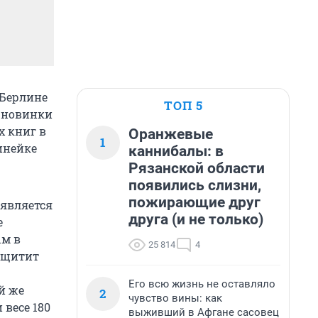
 Берлине
ТОП 5
и новинки
х книг в
Оранжевые
1
инейке
каннибалы: в
Рязанской области
появились слизни,
пожирающие друг
 является
друга (и не только)
е
ым в
25 814
4
ащитит
Его всю жизнь не оставляло
й же
2
чувство вины: как
 весе 180
выживший в Афгане сасовец