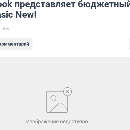
ook представляет бюджетны
sic New!
619
 комментарий