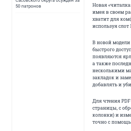
Сасовского округа осужден за
Новая «читалка»
50 патронов
имея в своем р
хватит для ком
используя слот 
В новой модели
быстрого досту
появляются ярл
а также послед
несколькими ма
закладок и зам
добавлять и уби
Для чтения PDF
страницы, с обр
колонки) и изм
точно с помощь