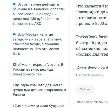
Вторая волна дефицита
Что касается ав
бензина в Рязанской области:
подзарядки до 
многочасовые очереди и
интенсивности 
цены под 130 рублей — что
прочесть 8000 с
творится на АЗС
Всю Москву напугал
PocketBook Bas
загадочный взрыв: его звук
быстрый ридер.
слышали везде, а причина
обязательно на
неизвестна. Что это могло
быть
«только для чте
«Смели гибриды Voyah». В
Фото: Фото с сай
России возник дефицит
электромобилей
На правах рекламы.
Еще одна комната для мам с
Хай-тек
грудными детьми открылась в
Рязани
Увидели опечатку? В
«Сами кормите свои будущие