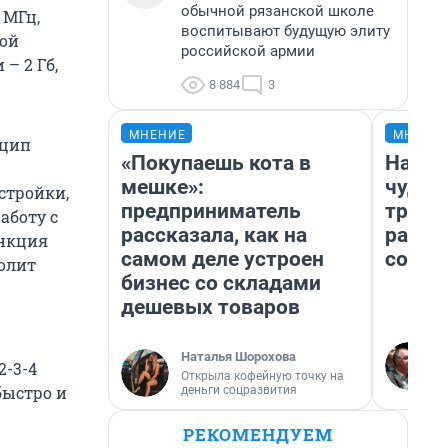
обычной рязанской школе
 МГц,
воспитывают будущую элиту
вой
российской армии
– 2 Гб,
8 884
3
МНЕНИЕ
МНЕНИ
нцип
«Покупаешь кота в
Насле
мешке»:
чудом
стройки,
предприниматель
транс
аботу с
рассказала, как на
разне
ункция
самом деле устроен
совет
олит
бизнес со складами
дешевых товаров
Наталья Шорохова
2-3-4
Открыла кофейную точку на
быстро и
деньги соцразвития
РЕКОМЕНДУЕМ