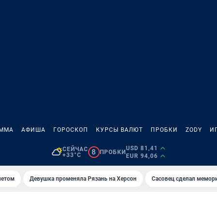
АММА
АФИША
ГОРОСКОП
КУРСЫ ВАЛЮТ
ПРОБКИ
ZODY
И
USD 81,41
СЕЙЧАС
8
ПРОБКИ
+33°C
EUR 94,06
летом
Девушка променяла Рязань на Херсон
Сасовец сделал мемор