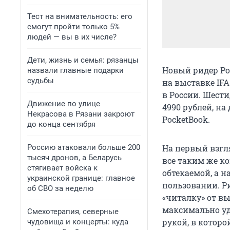
Тест на внимательность: его
смогут пройти только 5%
людей — вы в их числе?
Дети, жизнь и семья: рязанцы
Новый ридер Po
назвали главные подарки
судьбы
на выставке IF
в России. Шест
Движение по улице
4990 рублей, н
Некрасова в Рязани закроют
PocketBook.
до конца сентября
Россию атаковали больше 200
На первый взгл
тысяч дронов, а Беларусь
все таким же к
стягивает войска к
обтекаемой, а 
украинской границе: главное
пользовании. Р
об СВО за неделю
«читалку» от 
максимально уд
Смехотерапия, северные
рукой, в которо
чудовища и концерты: куда