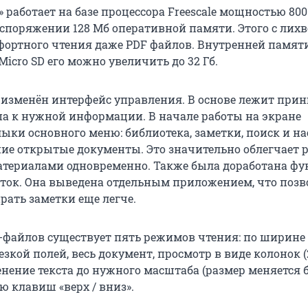
 работает на базе процессора Freescale мощностью 800
аспоряжении 128 Мб оперативной памяти. Этого с лих
фортного чтения даже PDF файлов. Внутренней памяти 
Micro SD его можно увеличить до 32 Гб.
 изменён интерфейс управления. В основе лежит при
па к нужной информации. В начале работы на экране
ыки основного меню: библиотека, заметки, поиск и на
ние открытые документы. Это значительно облегчает р
териалами одновременно. Также была доработана ф
еток. Она выведена отдельным приложением, что позв
рать заметки еще легче.
-файлов существует пять режимов чтения: по ширине
езкой полей, весь документ, просмотр в виде колонок (
енение текста до нужного масштаба (размер меняется 
ю клавиш «верх / вниз».