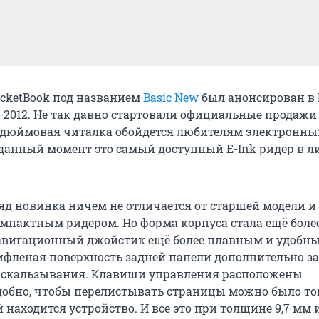
cketBook под названием
Basic New
был анонсирован в
A-2012. Не так давно стартовали официальные продаж
идюймовая читалка обойдется любителям электронны
а данный момент это самый доступный E-Ink ридер в л
яд новинка ничем не отличается от старшей модели и
омпактным ридером. Но форма корпуса стала ещё боле
навигационный джойстик ещё более плавным и удобн
ифленая поверхность задней панели дополнительно з
выскальзывания. Клавиши управления расположены
обно, чтобы перелистывать страницы можно было то
й находится устройство. И все это при толщине 9,7 мм и