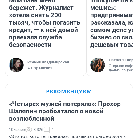
Мой банк меня
«Покупаешь ко
бережет. Журналист
мешке»:
хотела снять 200
предпринимат
тысяч, чтобы погасить
рассказала, как
кредит, — к ней домой
самом деле ус
приехала служба
бизнес со скл
безопасности
дешевых това
Наталья Шорох
Ксения Владимирская
Открыла кофейн
Автор мнения
деньги соцразв
РЕКОМЕНДУЕМ
«Четырех мужей потеряла»: Прохор
Шаляпин проболтался о новой
возлюбленной
10 часов
3 326
1
«Это тот, кого ты травила»: прикамца приговорили к