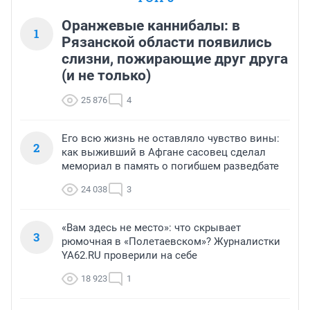
Оранжевые каннибалы: в
1
Рязанской области появились
слизни, пожирающие друг друга
(и не только)
25 876
4
Его всю жизнь не оставляло чувство вины:
2
как выживший в Афгане сасовец сделал
мемориал в память о погибшем разведбате
24 038
3
«Вам здесь не место»: что скрывает
3
рюмочная в «Полетаевском»? Журналистки
YA62.RU проверили на себе
18 923
1