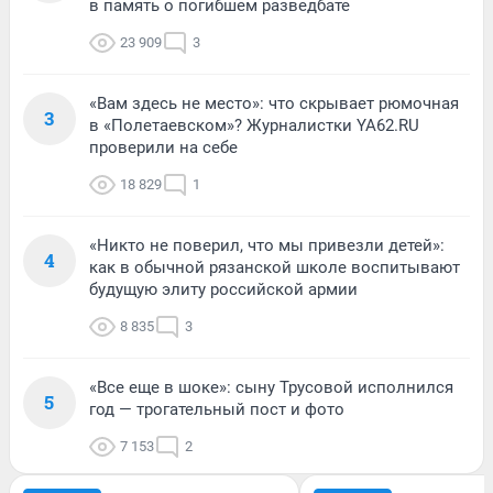
в память о погибшем разведбате
23 909
3
«Вам здесь не место»: что скрывает рюмочная
3
в «Полетаевском»? Журналистки YA62.RU
проверили на себе
18 829
1
«Никто не поверил, что мы привезли детей»:
4
как в обычной рязанской школе воспитывают
будущую элиту российской армии
8 835
3
«Все еще в шоке»: сыну Трусовой исполнился
5
год — трогательный пост и фото
7 153
2