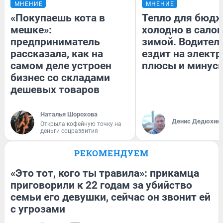
МНЕНИЕ
МНЕНИЕ
«Покупаешь кота в
Тепло для бюдж
мешке»:
холодно в сало
предприниматель
зимой. Водитель
рассказала, как на
ездит на электр
самом деле устроен
плюсы и минус
бизнес со складами
дешевых товаров
Наталья Шорохова
Денис Дедюхин
Открыла кофейную точку на
деньги соцразвития
РЕКОМЕНДУЕМ
«Это тот, кого ты травила»: прикамца
приговорили к 22 годам за убийство
семьи его девушки, сейчас он звонит ей
с угрозами