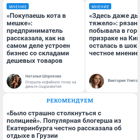
МНЕНИЕ
МНЕНИЕ
«Покупаешь кота в
«Здесь даже д
мешке»:
тяжело»: рязан
предприниматель
побывала в гор
рассказала, как на
призраке на Кип
самом деле устроен
осталась в шок
бизнес со складами
честное мнение
дешевых товаров
Наталья Шорохова
Виктория Улито
Открыла кофейную точку на
деньги соцразвития
РЕКОМЕНДУЕМ
«Было страшно столкнуться с
полицией». Популярная блогерша из
Екатеринбурга честно рассказала об
отдыхе в Грузии