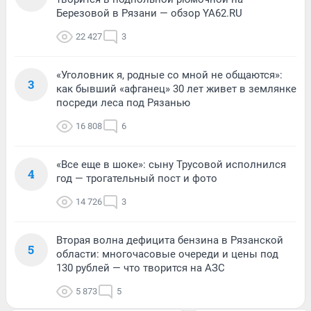
Березовой в Рязани — обзор YA62.RU
22 427
3
«Уголовник я, родные со мной не общаются»:
3
как бывший «афганец» 30 лет живет в землянке
посреди леса под Рязанью
16 808
6
«Все еще в шоке»: сыну Трусовой исполнился
4
год — трогательный пост и фото
14 726
3
Вторая волна дефицита бензина в Рязанской
5
области: многочасовые очереди и цены под
130 рублей — что творится на АЗС
5 873
5