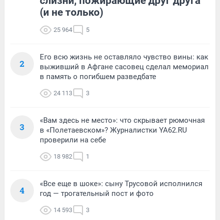
слизни, пожирающие друг друга
(и не только)
25 964
5
Его всю жизнь не оставляло чувство вины: как
2
выживший в Афгане сасовец сделал мемориал
в память о погибшем разведбате
24 113
3
«Вам здесь не место»: что скрывает рюмочная
3
в «Полетаевском»? Журналистки YA62.RU
проверили на себе
18 982
1
«Все еще в шоке»: сыну Трусовой исполнился
4
год — трогательный пост и фото
14 593
3