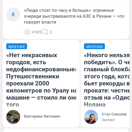
«Люди стоят по часу и больше»: огромные
5
очереди выстраиваются на АЗС в Рязани — что
говорят власти
4 925
2
МНЕНИЕ
МНЕНИЕ
«Нет некрасивых
«Никого нельзя
городов, есть
победить». О ч
недофинансированные».
главный блокба
Путешественники
этого года, кот
проехали 2000
бьет рекорды в
километров по Уралу на
прокате: честн
машине — стоило ли оно
отзыв на «Одис
того
Нолана
Стас Соколов
Екатерина Литкевич
Эксперт