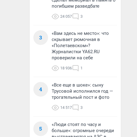
сделал мемориал в память о
погибшем разведбате
24 057
3
«Вам здесь не место»: что
3
скрывает рюмочная в
«Полетаевском»?
Журналистки YA62.RU
проверили на себе
18 936
1
«Все еще в шоке»: сыну
4
Трусовой исполнился год —
трогательный пост и фото
14 517
3
«Люди стоят по часу и
5
больше»: огромные очереди
выстраиваются на АЗС в