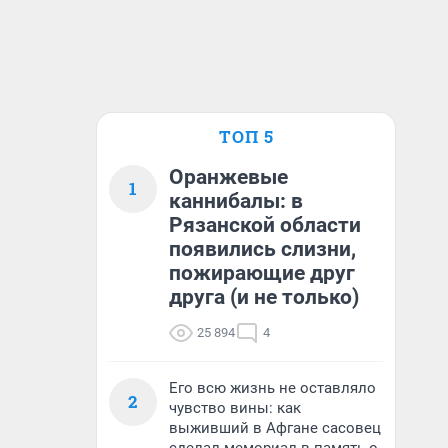
ТОП 5
Оранжевые
1
каннибалы: в
Рязанской области
появились слизни,
пожирающие друг
друга (и не только)
25 894
4
Его всю жизнь не оставляло
2
чувство вины: как
выживший в Афгане сасовец