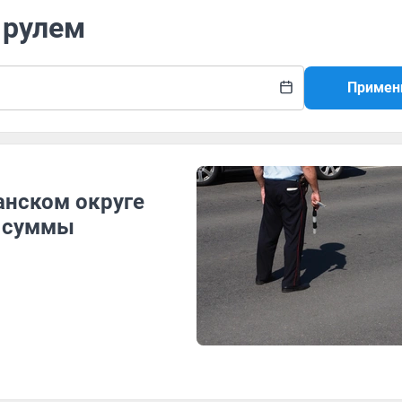
 рулем
Примен
занском округе
й суммы