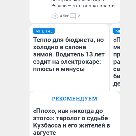
Рязани — что говорят власти
4 586
2
МНЕНИЕ
МНЕНИЕ
Тепло для бюджета, но
«Покуп
холодно в салоне
мешке»
зимой. Водитель 13 лет
предпр
ездит на электрокаре:
рассказ
плюсы и минусы
самом 
бизнес
дешевы
РЕКОМЕНДУЕМ
На
Денис Дедюхин
От
де
«Плохо, как никогда до
этого»: таролог о судьбе
Кузбасса и его жителей в
августе