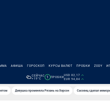
АММА
АФИША
ГОРОСКОП
КУРСЫ ВАЛЮТ
ПРОБКИ
ZODY
И
USD 82,17
СЕЙЧАС
1
ПРОБКИ
+19°C
EUR 94,84
летом
Девушка променяла Рязань на Херсон
Сасовец сделал мемор