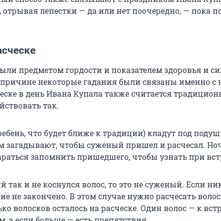
, отрывая лепестки — да или нет поочередно, — пока 
асческе
были предметом гордости и показателем здоровья и си
й причине некоторые гадания были связаны именно с 
ческе в день Ивана Купала также считается традицио
ействовать так.
ребень, что будет ближе к традиции) кладут под подуш
ом загадывают, чтобы суженый пришел и расчесал. Но
араться запомнить пришедшего, чтобы узнать при вст
так и не коснулся волос, то это не суженый. Если ни
ие не закончено. В этом случае нужно расчесать воло
ко волосков осталось на расческе. Один волос — к встр
м, а если больше — есть препятствия.