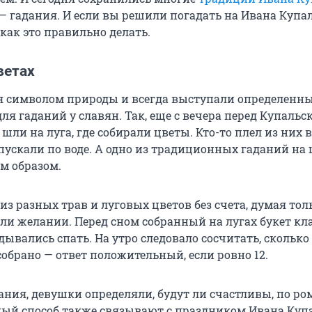
 — гадания. И если вы решили погадать на Ивана Купа
как это правильно делать.
ветах
я символом природы и всегда выступали определенн
я гаданий у славян. Так, еще с вечера перед Купальс
ли на луга, где собирали цветы. Кто-то плел из них в
пускали по воде. А одно из традиционных гаданий на 
м образом.
из разных трав и луговых цветов без счета, думая тол
или желании. Перед сном собранный на лугах букет кл
ывались спать. На утро следовало сосчитать, сколько
обрано — ответ положительный, если ровно 12.
ания, девушки определяли, будут ли счастливы, по ро
ый способ также связывают с праздником Ивана Куп