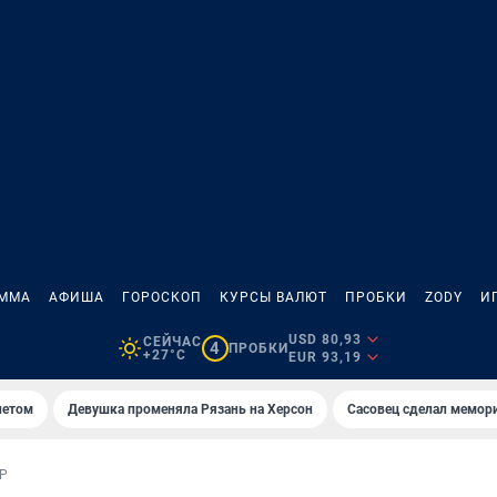
АММА
АФИША
ГОРОСКОП
КУРСЫ ВАЛЮТ
ПРОБКИ
ZODY
И
USD 80,93
СЕЙЧАС
4
ПРОБКИ
+27°C
EUR 93,19
летом
Девушка променяла Рязань на Херсон
Сасовец сделал мемор
Р