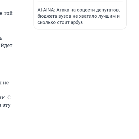
AI-AINA: Атака на соцсети депутатов,
в той
бюджета вузов не хватило лучшим и
сколько стоит арбуз
ь
ыйдет.
 не
и. С
 эту