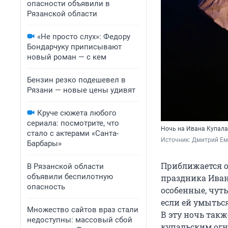
опасности объявили в
Рязанской области
«Не просто слух»: Федору
Бондарчуку приписывают
новый роман — с кем
Бензин резко подешевел в
Рязани — новые цены удивят
Круче сюжета любого
сериала: посмотрите, что
Ночь на Ивана Купала
стало с актерами «Санта-
Источник: 
Дмитрий Ем
Барбары»
Приближается о
В Рязанской области
объявили беспилотную
праздника Иван
опасность
особенные, чуть
если ей умыться
Множество сайтов враз стали
В эту ночь так
недоступны: массовый сбой
купальским огн