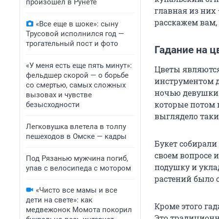
произошел в Рунете
главная из них
расскажем вам, 
«Все еще в шоке»: сыну
Трусовой исполнился год —
трогательный пост и фото
Гадание на ц
«У меня есть еще пять минут»:
Цветы являютс
фельдшер скорой — о борьбе
инструментом дл
со смертью, самых сложных
ночью девушки ш
вызовах и чувстве
которые потом 
безысходности
выглядело таки
Легковушка влетела в толпу
пешеходов в Омске — кадры
Букет собирали 
своем вопросе 
Под Рязанью мужчина погиб,
подушку и уклад
упав с велосипеда с мотором
растений было с
«Чисто все мамы и все
дети на свете»: как
Кроме этого гад
медвежонок Момота покорил
Это традиционн