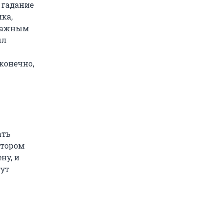
 гадание
ка,
 важным
ыл
 конечно,
ать
отором
ну, и
гут