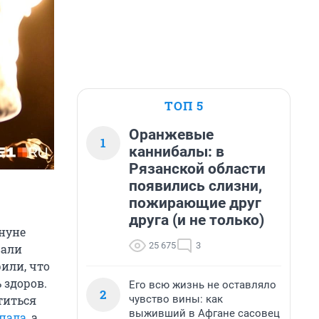
ТОП 5
Оранжевые
1
каннибалы: в
Рязанской области
появились слизни,
пожирающие друг
друга (и не только)
нуне
25 675
3
вали
рили, что
 здоров.
Его всю жизнь не оставляло
2
чувство вины: как
титься
выживший в Афгане сасовец
пала
, а