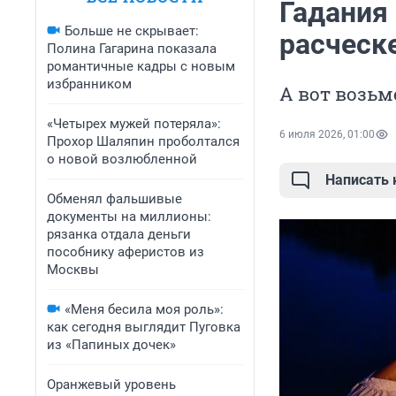
Гадания 
Больше не скрывает:
расческе
Полина Гагарина показала
романтичные кадры с новым
избранником
А вот возьм
«Четырех мужей потеряла»:
6 июля 2026, 01:00
Прохор Шаляпин проболтался
о новой возлюбленной
Написать
Обменял фальшивые
документы на миллионы:
рязанка отдала деньги
пособнику аферистов из
Москвы
«Меня бесила моя роль»:
как сегодня выглядит Пуговка
из «Папиных дочек»
Оранжевый уровень