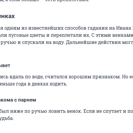
енках
я одним из известнейших способов гадания на Ивана 
ли луговые цветы и переплетали их. С этими венкам
 ручью и спускали на воду. Дальнейшие действия мог
ывет
ись вдаль по воде, считался хорошим признаком. Но е
меньше года в девках ходить.
акома с парнем
был ниже по ручью ловить венок. Если не спутает и п
удьба.