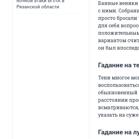
ночной атаки БПЛА в
Банные веники 
Рязанской области
с ними. Собранн
просто бросали
для себя вопрос
положительным
вариантом счита
он был впослед
Гадание на т
Тени многое мог
воспользоваться
обыкновенный л
расстоянии прос
всматриваются,
указать на суже
Гадание на л