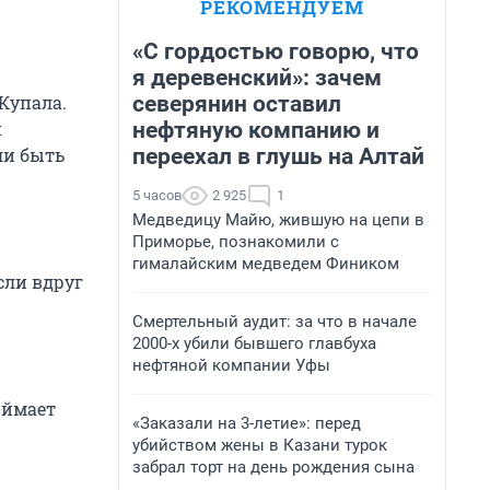
РЕКОМЕНДУЕМ
«С гордостью говорю, что
я деревенский»: зачем
северянин оставил
Купала.
нефтяную компанию и
и
переехал в глушь на Алтай
ли быть
5 часов
2 925
1
Медведицу Майю, жившую на цепи в
Приморье, познакомили с
гималайским медведем Фиником
сли вдруг
Смертельный аудит: за что в начале
2000-х убили бывшего главбуха
нефтяной компании Уфы
оймает
«Заказали на 3-летие»: перед
убийством жены в Казани турок
забрал торт на день рождения сына