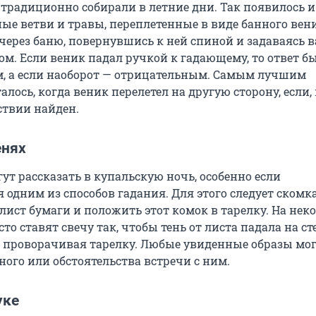
традиционно собирали в летние дни. Так появилось и
ые ветви и травы, переплетенные в виде банного вени
 через баню, повернувшись к ней спиной и задаваясь
ом. Если веник падал ручкой к гадающему, то ответ б
, а если наоборот — отрицательным. Самым лучшим
лось, когда веник перелетел на другую сторону, если,
ствии найден.
енях
ут рассказать в купальскую ночь, особенно если
 одним из способов гадания. Для этого следует скомк
ист бумаги и положить этот комок в тарелку. На нек
то ставят свечу так, чтобы тень от листа падала на сте
 проворачивая тарелку. Любые увиденные образы мо
ного или обстоятельства встречи с ним.
уке