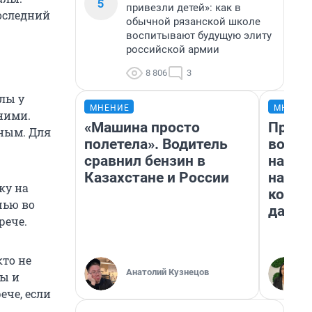
5
привезли детей»: как в
последний
обычной рязанской школе
воспитывают будущую элиту
российской армии
8 806
3
лы у
МНЕНИЕ
МНЕНИ
ними.
«Машина просто
Прода
нным. Для
полетела». Водитель
возьм
сравнил бензин в
нам г
Казахстане и России
налог
ку на
косне
чью во
даже 
рече.
кто не
Анатолий Кузнецов
сы и
ече, если