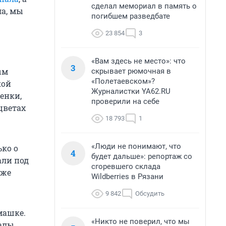
сделал мемориал в память о
ла, мы
погибшем разведбате
23 854
3
«Вам здесь не место»: что
3
ым
скрывает рюмочная в
«Полетаевском»?
кой
Журналистки YA62.RU
енки,
проверили на себе
цветах
18 793
1
«Люди не понимают, что
ько о
4
будет дальше»: репортаж со
али под
сгоревшего склада
 же
Wildberries в Рязани
9 842
Обсудить
машке.
«Никто не поверил, что мы
алы.