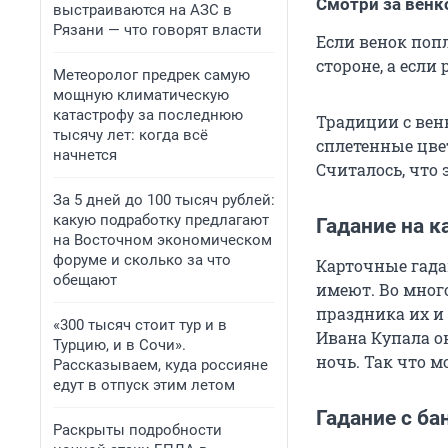
Смотри за вен
выстраиваются на АЗС в
Рязани — что говорят власти
Если венок попл
стороне, а если
Метеоролог предрек самую
мощную климатическую
катастрофу за последнюю
Традиции с вен
тысячу лет: когда всё
сплетенные цвет
начнется
Считалось, что 
За 5 дней до 100 тысяч рублей:
какую подработку предлагают
Гадание на к
на Восточном экономическом
форуме и сколько за что
Карточные гад
обещают
имеют. Во много
праздника их и 
«300 тысяч стоит тур и в
Ивана Купала он
Турцию, и в Сочи».
ночь. Так что 
Рассказываем, куда россияне
едут в отпуск этим летом
Гадание с б
Раскрыты подробности