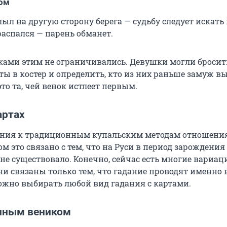
ком
ыл на другую сторону берега — судьбу следует искать 
 распался — парень обманет.
ками этим не ограничивались. Девушки могли бросит
ы в костер и определить, кто из них раньше замуж в
это та, чей венок истлеет первым.
артах
ания к традиционным купальским методам отношения
м это связано с тем, что на Руси в период зарождения
не существовало. Конечно, сейчас есть многие вариаци
и связаны только тем, что гадание проводят именно в
можно выбирать любой вид гадания с картами.
анным веником