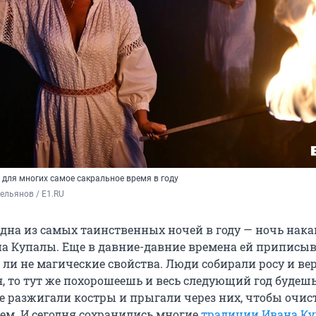
 для многих самое сакральное время в году
ельянов / E1.RU
дна из самых таинственных ночей в году — ночь нака
а Купалы. Еще в давние-давние времена ей приписы
 ли не магические свойства. Люди собирали росу и ве
, то тут же похорошеешь и весь следующий год будешь
же разжигали костры и прыгали через них, чтобы очис
ем. И сегодня сохранились многие
традиции Ивана Ку