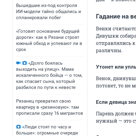
Вышедшие из-под контроля
ИИ-модели тайно общались и
Гадание на в
спланировали побег
Венки считаютс
«Готовят основание будущей
Девушки собира
дороги»: как в Рязани строят
отправлялись к
южный обход и успевают ли в
срок
различны.
«Долго боялась
Утонет или упл
выходить на улицу». Мама
искалеченного бойца — о том,
Венок, двинувш
как спасает сына, который
потонет, то не 
разбился по пути к невесте
Рязанец превратил свою
Если девица зн
квартиру в «резиновую»: там
Парень должен 
прописали сразу 16 мигрантов
нужный — это с
«Люди стоят по часу и
больше»: огромные очереди