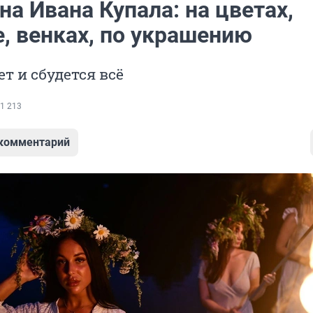
на Ивана Купала: на цветах,
, венках, по украшению
ет и сбудется всё
1 213
 комментарий