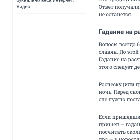
буквально весь интернет.
Ответ получали
Видео
не останется.
Гадание на р
Волосы всегда 
славян. По это
Гадание на рас
этого следует д
Расческу (или г
ночь. Перед сн
сне нужно пост
Если пришедший 
пришел — гадан
посчитать сколь
два — к новостя