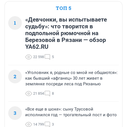
ТОП 5
«Девчонки, вы испытываете
1
судьбу»: что творится в
подпольной рюмочной на
Березовой в Рязани — обзор
YA62.RU
22 598
5
«Уголовник я, родные со мной не общаются»:
2
как бывший «афганец» 30 лет живет в
землянке посреди леса под Рязанью
21 854
8
«Все еще в шоке»: сыну Трусовой
3
исполнился год — трогательный пост и фото
14 799
3