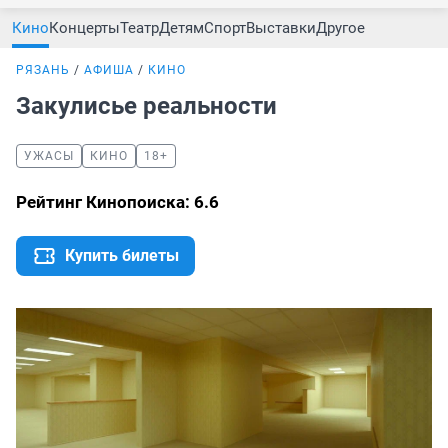
Кино
Концерты
Театр
Детям
Спорт
Выставки
Другое
РЯЗАНЬ
АФИША
КИНО
Закулисье реальности
УЖАСЫ
КИНО
18+
Рейтинг Кинопоиска: 6.6
Купить билеты