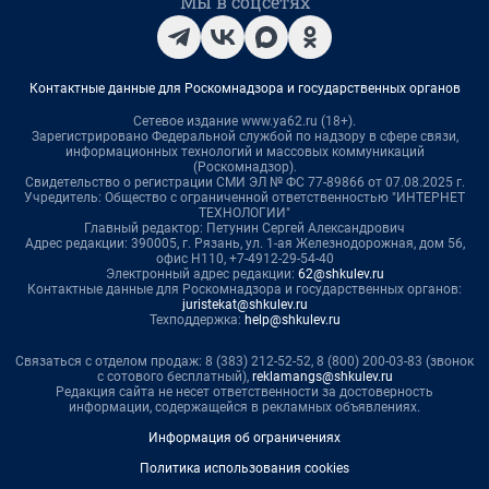
Мы в соцсетях
Контактные данные для Роскомнадзора и государственных органов
Сетевое издание www.ya62.ru (18+).
Зарегистрировано Федеральной службой по надзору в сфере связи,
информационных технологий и массовых коммуникаций
(Роскомнадзор).
Свидетельство о регистрации СМИ ЭЛ № ФС 77-89866 от 07.08.2025 г.
Учредитель: Общество с ограниченной ответственностью "ИНТЕРНЕТ
ТЕХНОЛОГИИ"
Главный редактор: Петунин Сергей Александрович
Адрес редакции: 390005, г. Рязань, ул. 1-ая Железнодорожная, дом 56,
офис Н110, +7-4912-29-54-40
Электронный адрес редакции:
62@shkulev.ru
Контактные данные для Роскомнадзора и государственных органов:
juristekat@shkulev.ru
Техподдержка:
help@shkulev.ru
Связаться с отделом продаж: 8 (383) 212-52-52, 8 (800) 200-03-83 (звонок
с сотового бесплатный),
reklamangs@shkulev.ru
Редакция сайта не несет ответственности за достоверность
информации, содержащейся в рекламных объявлениях.
Информация об ограничениях
Политика использования cookies