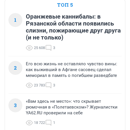
ТОП 5
Оранжевые каннибалы: в
1
Рязанской области появились
слизни, пожирающие друг друга
(и не только)
25 608
3
Его всю жизнь не оставляло чувство вины:
2
как выживший в Афгане сасовец сделал
мемориал в память о погибшем разведбате
23 783
3
«Вам здесь не место»: что скрывает
3
рюмочная в «Полетаевском»? Журналистки
YA62.RU проверили на себе
18 722
1